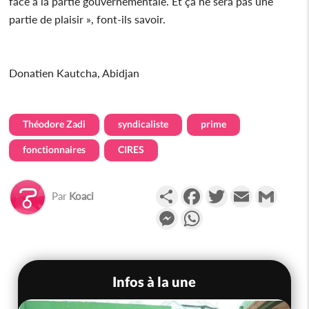
face à la partie gouvernementale. Et ça ne sera pas une
partie de plaisir », font-ils savoir.
Donatien Kautcha, Abidjan
Théodore Zadi
syndicaliste
prime
fonctionnaires
CIRES
Partager
Facebook
Twitter
Email
Gmail
Par
Koaci
Messenger
WhatsApp
Infos à la une