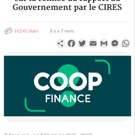
Gouvernement par le CIRES
16145 Vues
Il y a 7 mois
Partager
Facebook
Twitter
Email
Gmail
Messen
W
© Koaci.com - lundi 05 janvier 2026 - 09:08