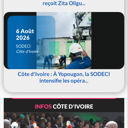
reçoit Zita Oligu...
6 Août
2026
SODECI
Côte d'Ivoire
Côte d'Ivoire : À Yopougon, la SODECI
intensifie les opéra...
INFOS
CÔTE D'IVOIRE