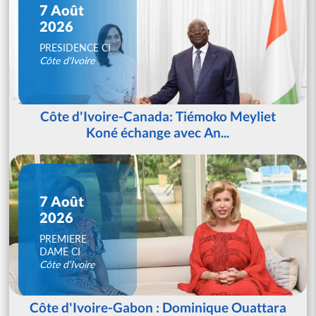
7 Août
2026
PRESIDENCE CI
Côte d'Ivoire
Côte d'Ivoire-Canada: Tiémoko Meyliet
Koné échange avec An...
7 Août
2026
PREMIERE
DAME CI
Côte d'Ivoire
Côte d'Ivoire-Gabon : Dominique Ouattara