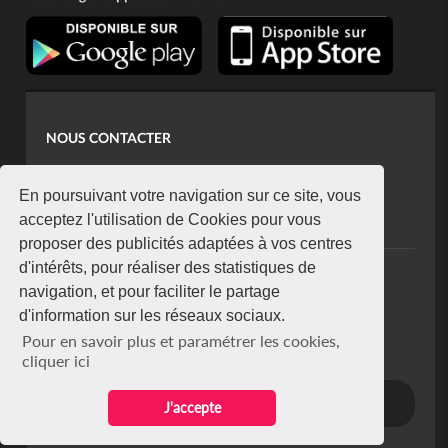
NOUS CONTACTER
contact@koaci.com
koaci@yahoo.fr
En poursuivant votre navigation sur ce site, vous
+225 07 08 85 52 93
acceptez l'utilisation de Cookies pour vous
proposer des publicités adaptées à vos centres
d'intérêts, pour réaliser des statistiques de
NEWSLETTER
navigation, et pour faciliter le partage
Restez connecté via notre newsletter
d'information sur les réseaux sociaux.
S'abonner
Pour en savoir plus et paramétrer les cookies,
Se désabonner
cliquer ici
J'accepte