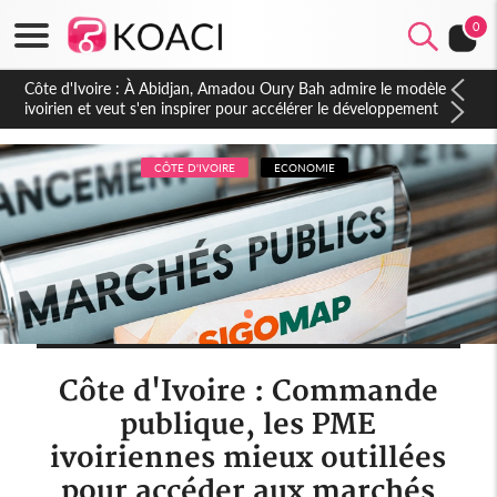
0
Côte d'Ivoire : 23 milliards FCFA de la France pour le métro
d'Abidjan et les Agoras : un nouveau coup d'accélérateur aux
projets structurants
CÔTE D'IVOIRE
ECONOMIE
Côte d'Ivoire : Commande
publique, les PME
ivoiriennes mieux outillées
pour accéder aux marchés