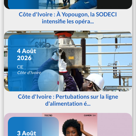
Côte d'Ivoire : À Yopougon, la SODECI
intensifie les opéra...
4 Août
2026
CIE
Côte d'Ivoire
Côte d'Ivoire : Pertubations sur la ligne
d'alimentation é...
3 Août