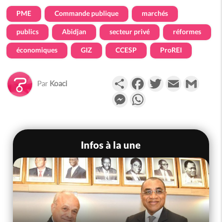
PME
Commande publique
marchés
publics
Abidjan
secteur privé
réformes
économiques
GIZ
CCESP
ProREI
Partager
Facebook
Twitter
Email
Gmail
Par
Koaci
Messenger
WhatsApp
Infos à la une