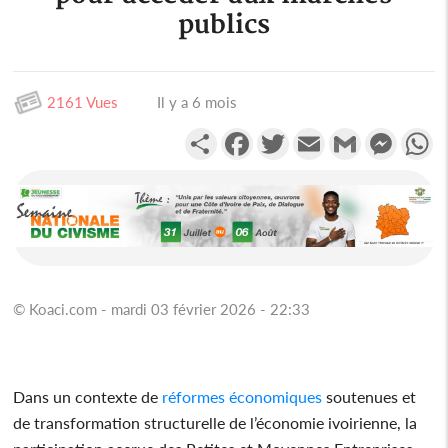
publics
2161 Vues
Il y a 6 mois
Partager
Facebook
Twitter
Email
Gmail
Messen
W
© Koaci.com - mardi 03 février 2026 - 22:33
Dans un contexte de
réformes
économiques
soutenues et
de transformation structurelle de l’économie ivoirienne, la