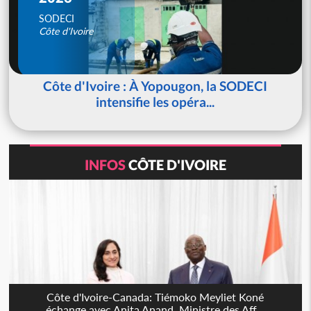
SODECI
Côte d'Ivoire
Côte d'Ivoire : À Yopougon, la SODECI
intensifie les opéra...
INFOS
CÔTE D'IVOIRE
Côte d'Ivoire-Canada: Tiémoko Meyliet Koné
échange avec Anita Anand, Ministre des Aff...