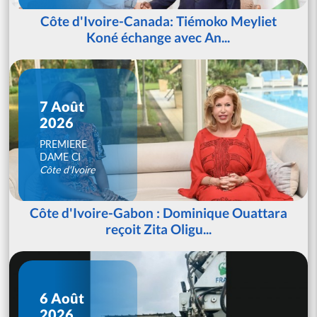
Côte d'Ivoire-Canada: Tiémoko Meyliet
Koné échange avec An...
7 Août
2026
PREMIERE
DAME CI
Côte d'Ivoire
Côte d'Ivoire-Gabon : Dominique Ouattara
reçoit Zita Oligu...
6 Août
2026