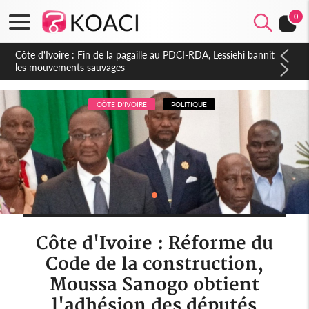
0
Côte d'Ivoire : Ouattara promet des sanctions contre les
déguerpissements illégaux
CÔTE D'IVOIRE
POLITIQUE
Côte d'Ivoire : Réforme du
Code de la construction,
Moussa Sanogo obtient
l'adhésion des députés