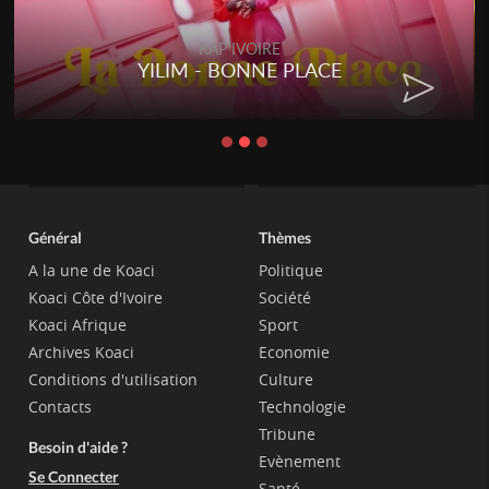
RAP IVOIRE
YILIM - BONNE PLACE
Général
Thèmes
A la une de Koaci
Politique
Koaci Côte d'Ivoire
Société
Koaci Afrique
Sport
Archives Koaci
Economie
Conditions d'utilisation
Culture
Contacts
Technologie
Tribune
Besoin d'aide ?
Evènement
Se Connecter
Santé