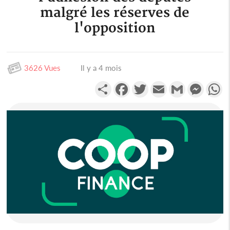
malgré les réserves de
l'opposition
3626 Vues
Il y a 4 mois
Partager
Facebook
Twitter
Email
Gmail
Messen
W