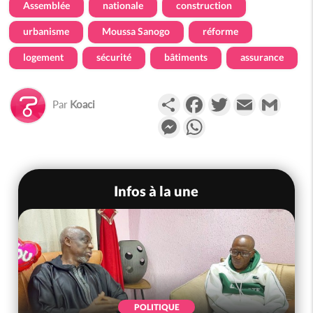
Assemblée
nationale
construction
urbanisme
Moussa Sanogo
réforme
logement
sécurité
bâtiments
assurance
Partager
Facebook
Twitter
Email
Gmail
Par
Koaci
Messenger
WhatsApp
Infos à la une
POLITIQUE