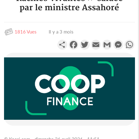
par le ministre Assahoré
1816 Vues
Il y a 3 mois
Partager
Facebook
Twitter
Email
Gmail
Messen
W
© Koaci.com - dimanche 26 avril 2026 - 11:51