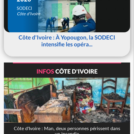
SODECI
Côte d'Ivoire
Côte d'Ivoire : À Yopougon, la SODECI
intensifie les opéra...
INFOS
CÔTE D'IVOIRE
Côte d'Ivoire : Man, deux personnes périssent dans
un incendie