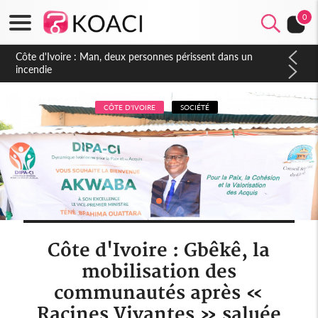
0
Côte d'Ivoire : Séileu, la célébration de la fête nationale
transformée en vaste campagne contre les produits
dépigmentants dangereux
CÔTE D'IVOIRE
SOCIÉTÉ
Côte d'Ivoire : Gbêkê, la
mobilisation des
communautés après «
Racines Vivantes » saluée