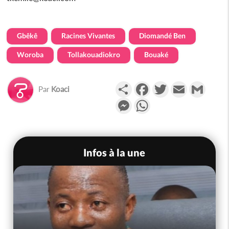
Gbêkê
Racines Vivantes
Diomandé Ben
Woroba
Tollakouadiokro
Bouaké
Partager
Facebook
Twitter
Email
Gmail
Par
Koaci
Messenger
WhatsApp
Infos à la une