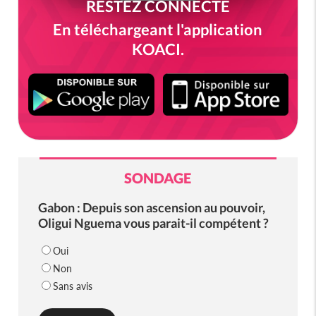
RESTEZ CONNECTÉ
En téléchargeant l'application
KOACI.
SONDAGE
Gabon : Depuis son ascension au pouvoir,
Oligui Nguema vous parait-il compétent ?
Oui
Non
Sans avis