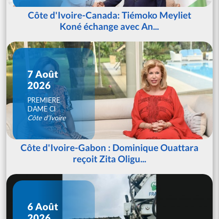
Côte d'Ivoire-Canada: Tiémoko Meyliet
Koné échange avec An...
7 Août
2026
PREMIERE
DAME CI
Côte d'Ivoire
Côte d'Ivoire-Gabon : Dominique Ouattara
reçoit Zita Oligu...
6 Août
2026