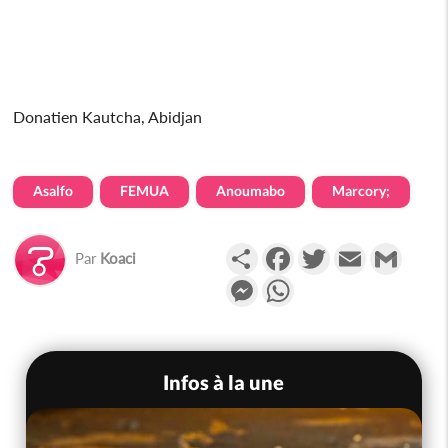
Donatien Kautcha, Abidjan
Asalfo
FEMUA
Anoumabo
Marcory;
Partager
Facebook
Twitter
Email
Gmail
Par
Koaci
Messenger
WhatsApp
Infos à la une