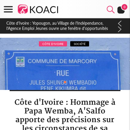
0
Côte d'Ivoire : CHU de Treichville, après la fronde, les agents
contractuels obtiennent un accord avec la direction sur les
arriérés du SMIG 2023
CÔTE D'IVOIRE
SOCIÉTÉ
Côte d'Ivoire : Hommage à
Papa Wemba, A'Salfo
apporte des précisions sur
les circonstances de sa