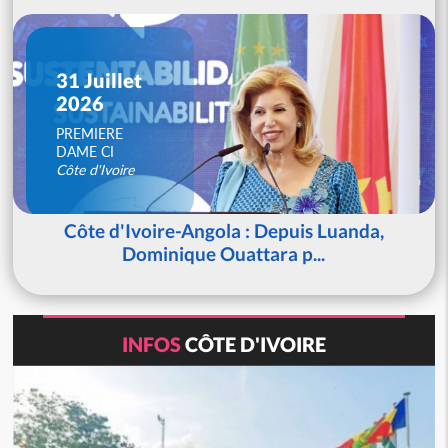
31 Juillet
2026
PREMIERE
DAME CI
Côte d'Ivoire
Côte d'Ivoire-Angola : Depuis Luanda,
Dominique Ouattara p...
INFOS
CÔTE D'IVOIRE