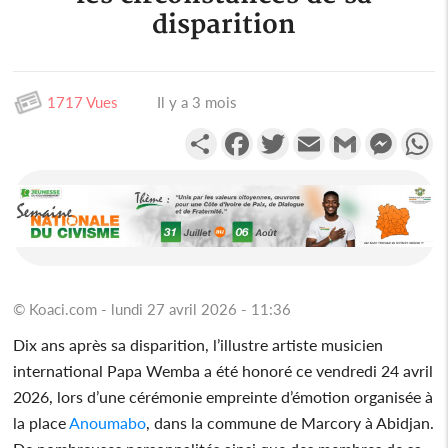
disparition
1717 Vues
Il y a 3 mois
Partager
Facebook
Twitter
Email
Gmail
Messen
W
© Koaci.com - lundi 27 avril 2026 - 11:36
Dix ans après sa disparition, l’illustre artiste musicien
international Papa Wemba a été honoré ce vendredi 24 avril
2026, lors d’une cérémonie empreinte d’émotion organisée à
la place
Anoumabo
, dans la commune de Marcory à Abidjan.