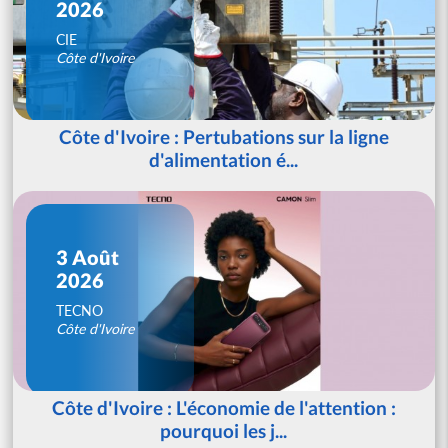
2026
CIE
Côte d'Ivoire
Côte d'Ivoire : Pertubations sur la ligne
d'alimentation é...
3 Août
2026
TECNO
Côte d'Ivoire
Côte d'Ivoire : L'économie de l'attention :
pourquoi les j...