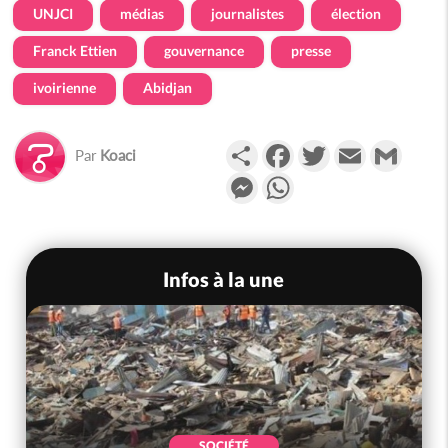
UNJCI
médias
journalistes
élection
Franck Ettien
gouvernance
presse
ivoirienne
Abidjan
Partager
Facebook
Twitter
Email
Gmail
Par
Koaci
Messenger
WhatsApp
Infos à la une
SOCIÉTÉ