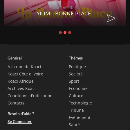
RAP IVOIRE
YILIM - BONNE PLACE
Général
Thèmes
A la une de Koaci
Politique
Koaci Côte d'Ivoire
Société
Koaci Afrique
Sport
Archives Koaci
Economie
Conditions d'utilisation
Culture
Contacts
Technologie
Tribune
Besoin d'aide ?
Evènement
Se Connecter
Santé