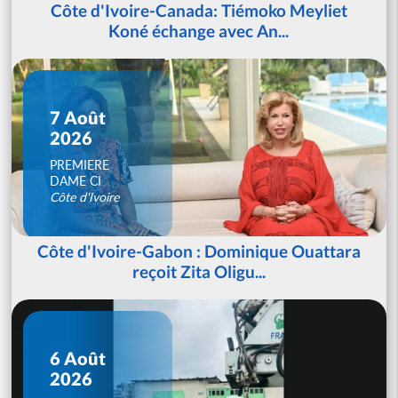
Côte d'Ivoire-Canada: Tiémoko Meyliet
Koné échange avec An...
7 Août
2026
PREMIERE
DAME CI
Côte d'Ivoire
Côte d'Ivoire-Gabon : Dominique Ouattara
reçoit Zita Oligu...
6 Août
2026