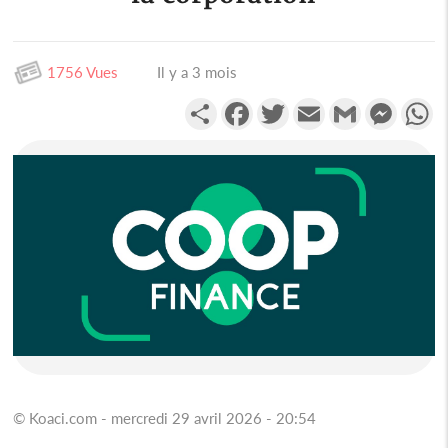
1756 Vues
Il y a 3 mois
Partager
Facebook
Twitter
Email
Gmail
Messen
W
© Koaci.com - mercredi 29 avril 2026 - 20:54