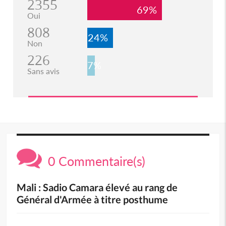
2355
69%
Oui
808
24%
Non
226
7%
Sans avis
0 Commentaire(s)
Mali : Sadio Camara élevé au rang de
Général d'Armée à titre posthume