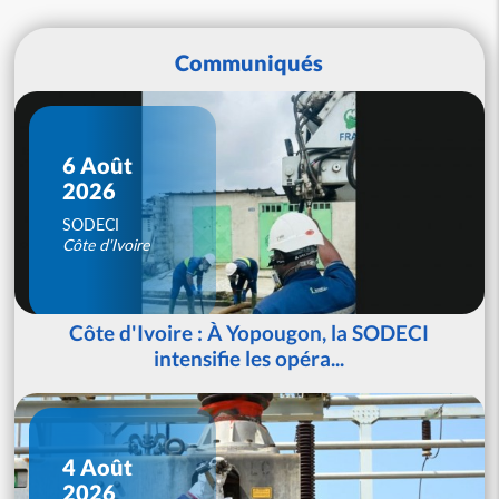
Communiqués
6 Août
2026
SODECI
Côte d'Ivoire
Côte d'Ivoire : À Yopougon, la SODECI
intensifie les opéra...
4 Août
2026