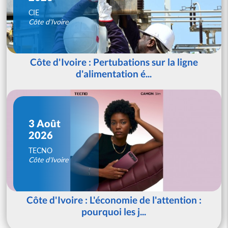
CIE
Côte d'Ivoire
Côte d'Ivoire : Pertubations sur la ligne
d'alimentation é...
3 Août
2026
TECNO
Côte d'Ivoire
Côte d'Ivoire : L'économie de l'attention :
pourquoi les j...