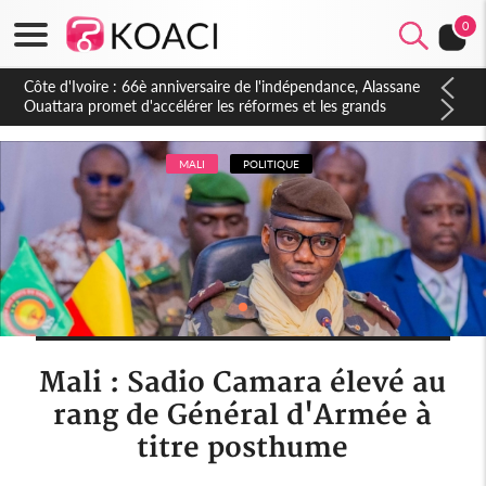
0
Côte d'Ivoire : À Abidjan, Amadou Oury Bah admire le modèle
ivoirien et veut s'en inspirer pour accélérer le développement
de la Guinée
MALI
POLITIQUE
Mali : Sadio Camara élevé au
rang de Général d'Armée à
titre posthume