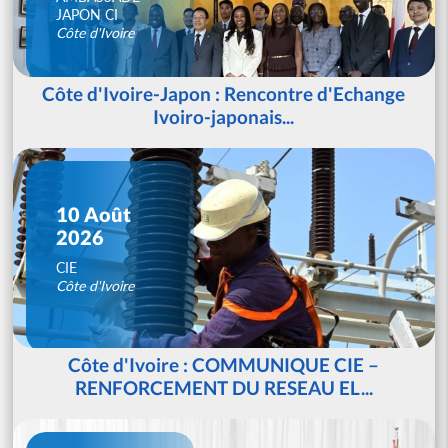
JAPON CI
Côte d'Ivoire
Côte d'Ivoire-Japon : Rencontre d'Echange
Ivoiro-japonais...
10 Août
2026
CIE
Côte d'Ivoire
Côte d'Ivoire : COMMUNIQUE CIE –
RENFORCEMENT DU RESEAU EL...