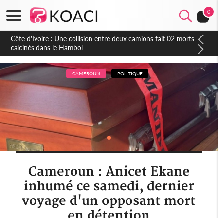
0
Côte d'Ivoire : Une collision entre deux camions fait 02 morts
calcinés dans le Hambol
CAMEROUN
POLITIQUE
Cameroun : Anicet Ekane
inhumé ce samedi, dernier
voyage d'un opposant mort
en détention