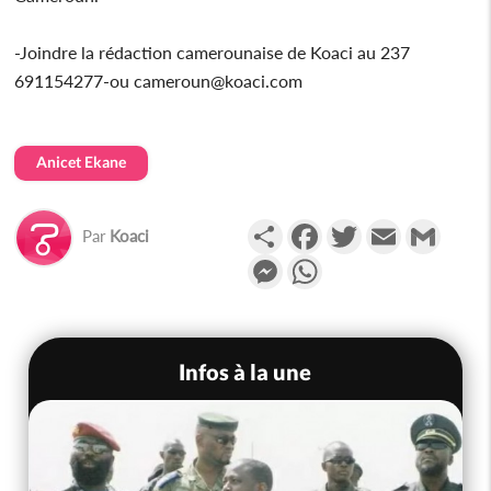
-Joindre la rédaction camerounaise de Koaci au 237
691154277-ou cameroun@koaci.com
Anicet Ekane
Partager
Facebook
Twitter
Email
Gmail
Par
Koaci
Messenger
WhatsApp
Infos à la une