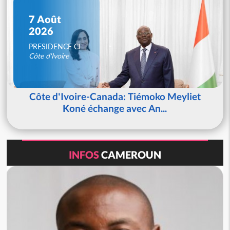
7 Août
2026
PRESIDENCE CI
Côte d'Ivoire
Côte d'Ivoire-Canada: Tiémoko Meyliet
Koné échange avec An...
INFOS
CAMEROUN