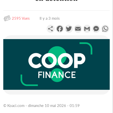
2595 Vues
Il y a 3 mois
Partager
Facebook
Twitter
Email
Gmail
Messen
W
© Koaci.com - dimanche 10 mai 2026 - 01:59