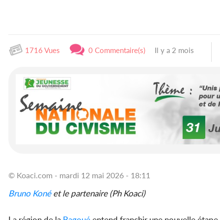
1716 Vues
0 Commentaire(s)
Il y a 2 mois
© Koaci.com - mardi 12 mai 2026 - 18:11
Bruno
Koné
et le partenaire (Ph Koaci)
La région de la
Bagoué
entend franchir une nouvelle étape d