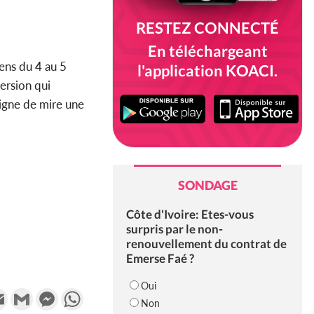
RESTEZ CONNECTÉ
En téléchargeant
iens du 4 au 5
l'application KOACI.
mersion qui
igne de mire une
SONDAGE
Côte d'Ivoire: Etes-vous
surpris par le non-
renouvellement du contrat de
Emerse Faé ?
Oui
k
tter
Email
Gmail
Messenger
WhatsApp
Non