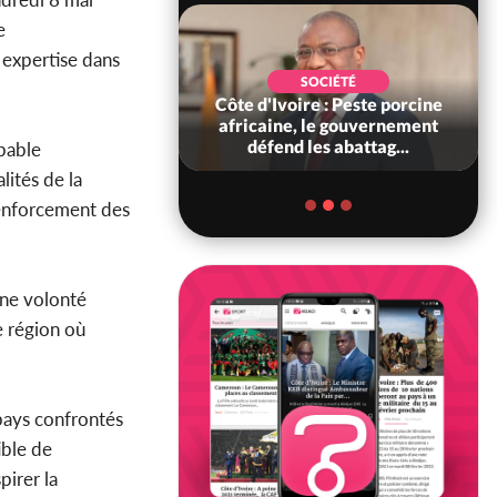
e
 expertise dans
POLITIQUE
SOCIÉTÉ
ire : Indépendance
Côte d'Ivoire : Peste porcine
scours très attendu
africaine, le gouvernement
R Alassane...
défend les abattag...
pable
lités de la
renforcement des
une volonté
e région où
pays confrontés
ible de
pirer la