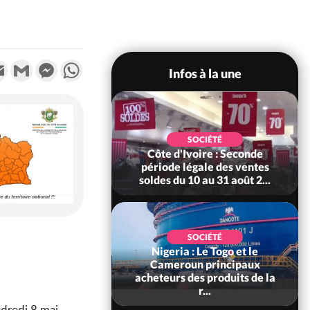
k
tter
Email
Gmail
Messenger
WhatsApp
Infos à la une
POLITIQUE
 Le ministre de la
SOCIÉTÉ
ce somme les
Côte d'Ivoire : Seconde
bles de déclarer
période légale des ventes
leur...
soldes du 10 au 31 août 2...
SOCIÉTÉ
Nigeria : Le Togo et le
SOCIÉTÉ
re : Kossandji sous
Cameroun principaux
ois morts après une
acheteurs des produits de la
t de viole...
r...
ndredi 8 mai