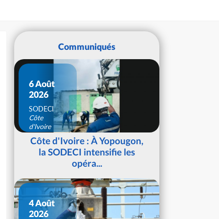
Communiqués
6 Août
2026
SODECI
Côte
d'Ivoire
Côte d'Ivoire : À Yopougon,
la SODECI intensifie les
opéra...
4 Août
2026