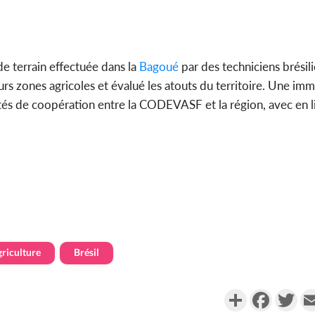
de terrain effectuée dans la
Bagoué
par des techniciens brésil
urs zones agricoles et évalué les atouts du territoire. Une im
tés de coopération entre la CODEVASF et la région, avec en l
riculture
Brésil
Partager
Faceboo
Twi