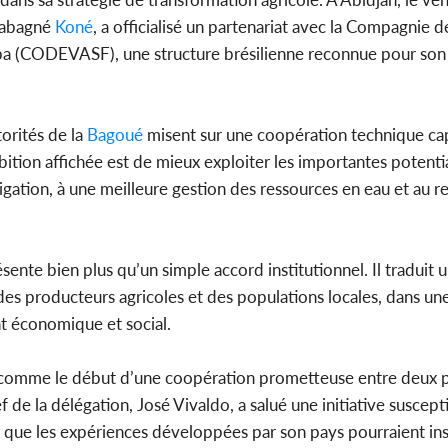
abagné
Koné
, a officialisé un partenariat avec la Compagnie d
ba (CODEVASF), une structure brésilienne reconnue pour son
Côte d'Ivo
2026, le di
du P
orités de la
Bagoué
misent sur une coopération technique ca
bition affichée est de mieux exploiter les importantes potentia
rigation, à une meilleure gestion des ressources en eau et au 
nte bien plus qu’un simple accord institutionnel. Il traduit 
des producteurs agricoles et des populations locales, dans un
nt économique et social.
ue comme le début d’une coopération prometteuse entre deux 
 de la délégation, José Vivaldo, a salué une initiative suscept
t que les expériences développées par son pays pourraient ins