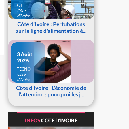
CIE
Côte
d'Ivoire
Côte d'Ivoire : Pertubations
sur la ligne d'alimentation é...
3 Août
2026
TECNO
Côte
d'Ivoire
Côte d'Ivoire : L'économie de
l'attention : pourquoi les j...
INFOS
CÔTE D'IVOIRE