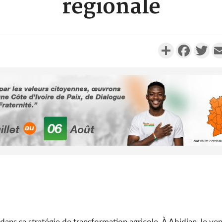
régionale
Partager
Faceboo
Twi
Sénégal :
Justi
responsa
Côte d'Ivoi
le choc, tr
nui
ans sa stratégie de transformation agricole. À Abidjan, le ve