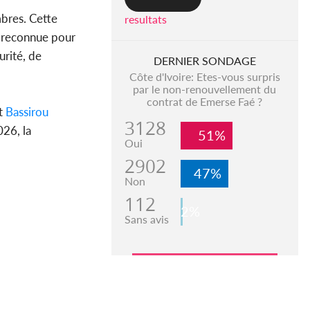
mbres. Cette
resultats
, reconnue pour
rité, de
DERNIER SONDAGE
Côte d'Ivoire: Etes-vous surpris
par le non-renouvellement du
contrat de Emerse Faé ?
t
Bassirou
3128
26, la
51%
Oui
2902
47%
Non
112
2%
Sans avis