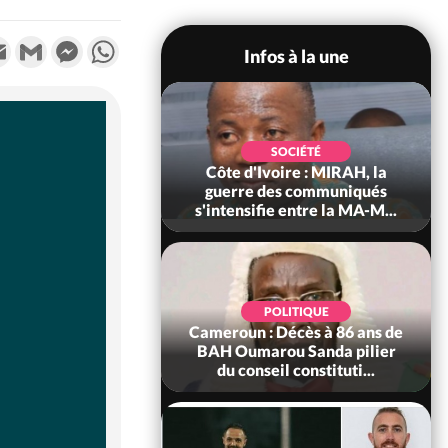
k
tter
Email
Gmail
Messenger
WhatsApp
Infos à la une
SOCIÉTÉ
SOCIÉTÉ
voire : Man, deux
Côte d'Ivoire : MIRAH, la
périssent dans un
guerre des communiqués
incendie
s'intensifie entre la MA-M...
SOCIÉTÉ
POLITIQUE
ire : Daloa, il tue
Cameroun : Décès à 86 ans de
ègue et cache 38
BAH Oumarou Sanda pilier
s dans une fo...
du conseil constituti...