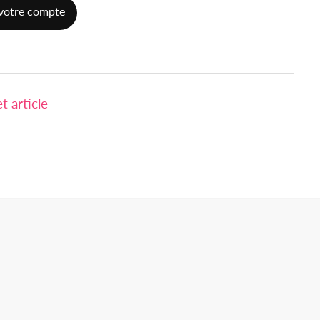
votre compte
 article