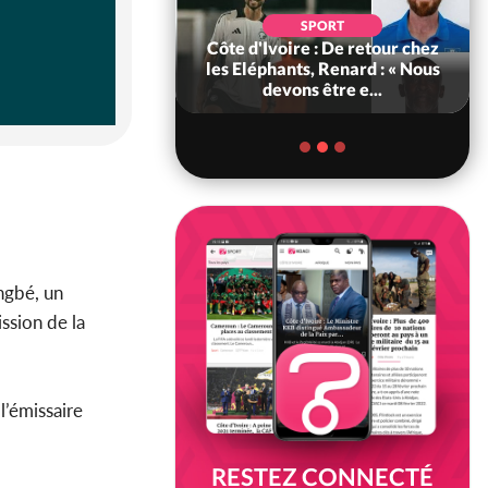
POLITIQUE
d'Ivoire : 66e
SPORT
versaire de
Côte d'Ivoire : De retour chez
ance, les Forces de
les Eléphants, Renard : « Nous
fense e...
devons être e...
ngbé, un
sion de la
l’émissaire
RESTEZ CONNECTÉ