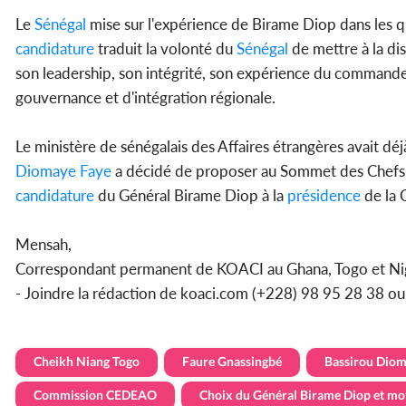
Le
Sénégal
mise sur l'expérience de Birame Diop dans les q
candidature
traduit la volonté du
Sénégal
de mettre à la di
son leadership, son intégrité, son expérience du commande
gouvernance et d'intégration régionale.
Le ministère de sénégalais des Affaires étrangères avait déj
Diomaye Faye
a décidé de proposer au Sommet des Chefs 
candidature
du Général Birame Diop à la
présidence
de la 
Mensah,
Correspondant permanent de KOACI au Ghana, Togo et Ni
- Joindre la rédaction de koaci.com (+228) 98 95 28 38 
Cheikh Niang Togo
Faure Gnassingbé
Bassirou Diom
Commission CEDEAO
Choix du Général Birame Diop et mo