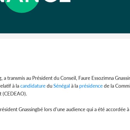
Côte 
anni
l'Indépend
Dé
ng, a transmis au Président du Conseil, Faure Essozimna Gnassi
relatif à la
candidature
du
Sénégal
à la
présidence
de la Commis
st (CEDEAO).
ésident Gnassingbé lors d’une audience qui a été accordée à 