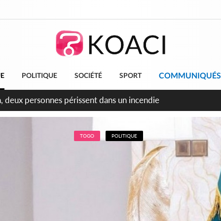
COMMUNIQUÉS
UE
POLITIQUE
SOCIÉTÉ
SPORT
leu, la célébration de la fête nationale transformée en vaste 
ngereux
TOGO
POLITIQUE