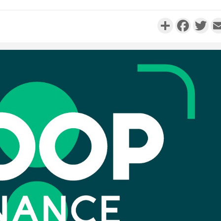
Partager
Faceboo
Twi
Côte d'I
personnes 
Côte d'Ivo
son coll
million