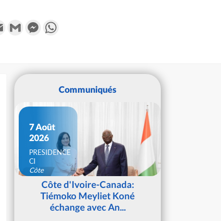
k
tter
Email
Gmail
Messenger
WhatsApp
Communiqués
7 Août
2026
PRESIDENCE
CI
Côte
d'Ivoire
Côte d'Ivoire-Canada:
Tiémoko Meyliet Koné
échange avec An...