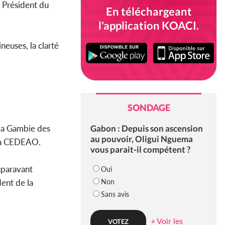
u Président du
En téléchargeant
l'application KOACI.
neuses, la clarté
SONDAGE
Gabon : Depuis son ascension
 la Gambie des
au pouvoir, Oligui Nguema
la CEDEAO.
vous parait-il compétent ?
uparavant
Oui
Non
dent de la
Sans avis
+ Voir les