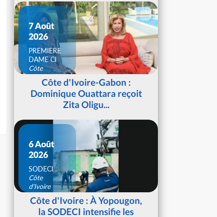
7 Août
2026
PREMIERE
DAME CI
Côte
d'Ivoire
Côte d'Ivoire-Gabon :
Dominique Ouattara reçoit
Zita Oligu...
6 Août
2026
SODECI
Côte
d'Ivoire
Côte d'Ivoire : À Yopougon,
la SODECI intensifie les