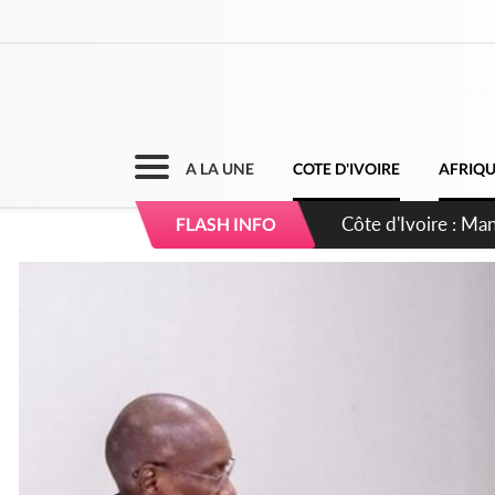
A LA UNE
COTE D'IVOIRE
AFRIQ
Côte d'Ivoire : Séi
FLASH INFO
dépigmentants da