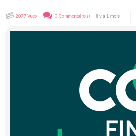
2077 Vues
0 Commentaire(s)
Il y a 1 mois