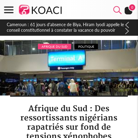
0
Côte d'Ivoire : Fin de la pagaille au PDCI-RDA, Lessiehi bannit
les mouvements sauvages
AFRIQUE DU SUD
POLITIQUE
Afrique du Sud : Des
ressortissants nigérians
rapatriés sur fond de
tensions xénophobes