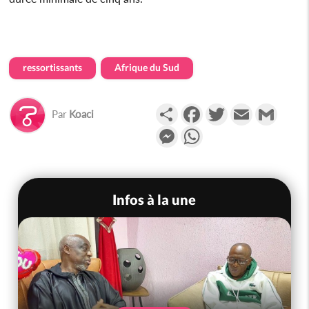
ressortissants
Afrique du Sud
Partager
Facebook
Twitter
Email
Gmail
Par
Koaci
Messenger
WhatsApp
Infos à la une