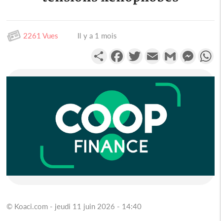
2261 Vues
Il y a 1 mois
Partager
Facebook
Twitter
Email
Gmail
Messen
W
© Koaci.com - jeudi 11 juin 2026 - 14:40