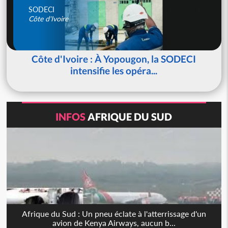
SODECI
Côte d'Ivoire
Côte d'Ivoire : À Yopougon, la SODECI
intensifie les opéra...
INFOS
AFRIQUE DU SUD
Afrique du Sud : Un pneu éclate à l'atterrissage d'un
avion de Kenya Airways, aucun b...