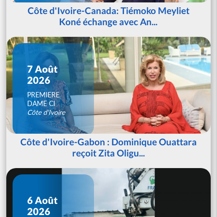
Côte d'Ivoire-Canada: Tiémoko Meyliet
Koné échange avec An...
7 Août
2026
PREMIERE
DAME CI
Côte d'Ivoire
Côte d'Ivoire-Gabon : Dominique Ouattara
reçoit Zita Oligu...
6 Août
2026