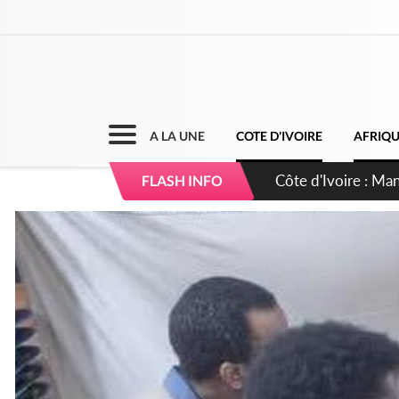
A LA UNE
COTE D'IVOIRE
AFRIQ
Côte d'Ivoire : Séi
FLASH INFO
dépigmentants da