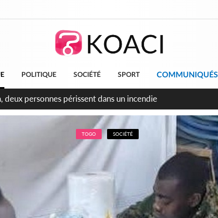
COMMUNIQUÉS
UE
POLITIQUE
SOCIÉTÉ
SPORT
leu, la célébration de la fête nationale transformée en vaste 
ngereux
TOGO
SOCIÉTÉ