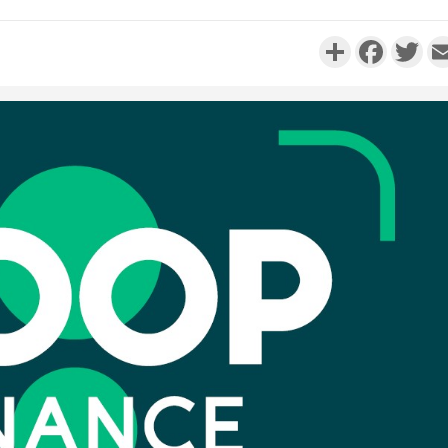
Partager
Faceboo
Twi
Côte d'I
personnes 
Côte d'Ivo
son coll
million