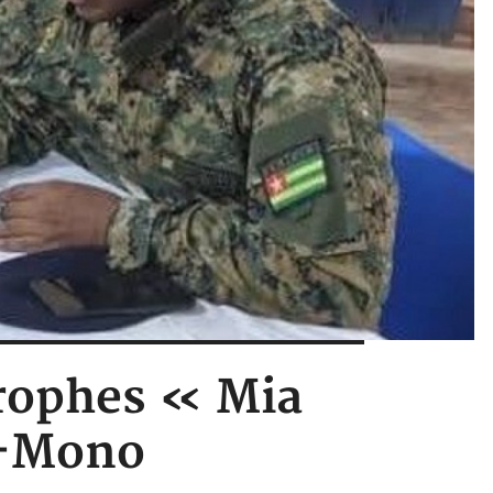
trophes « Mia
s-Mono