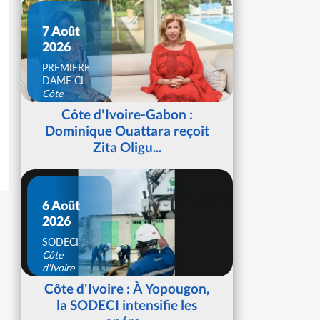
7 Août
2026
PREMIERE
DAME CI
Côte
d'Ivoire
Côte d'Ivoire-Gabon :
Dominique Ouattara reçoit
Zita Oligu...
6 Août
2026
SODECI
Côte
d'Ivoire
Côte d'Ivoire : À Yopougon,
la SODECI intensifie les