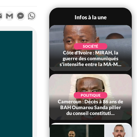
k
tter
Email
Gmail
Messenger
WhatsApp
Infos à la une
SOCIÉTÉ
SOCIÉTÉ
voire : Man, deux
Côte d'Ivoire : MIRAH, la
périssent dans un
guerre des communiqués
incendie
s'intensifie entre la MA-M...
SOCIÉTÉ
POLITIQUE
ire : Daloa, il tue
Cameroun : Décès à 86 ans de
ègue et cache 38
BAH Oumarou Sanda pilier
s dans une fo...
du conseil constituti...