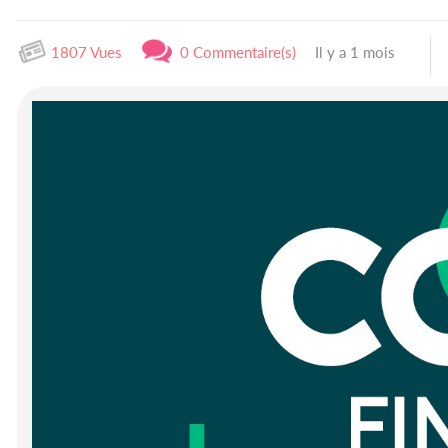
1807 Vues
0 Commentaire(s)
Il y a 1 mois