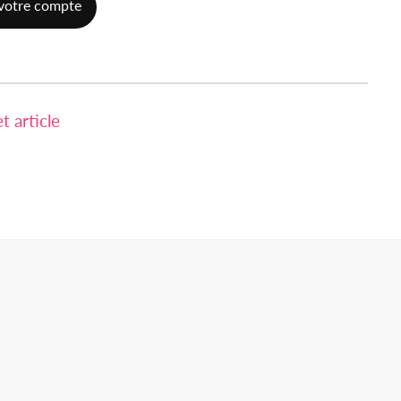
votre compte
 article