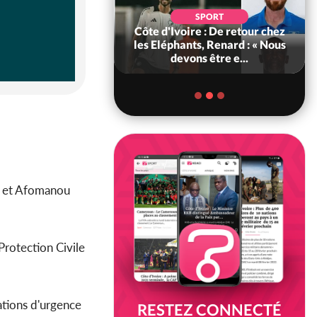
POLITIQUE
d'Ivoire : 66e
SPORT
versaire de
Côte d'Ivoire : De retour chez
ance, les Forces de
les Eléphants, Renard : « Nous
fense e...
devons être e...
ji et Afomanou
Protection Civile
ations d'urgence
RESTEZ CONNECTÉ