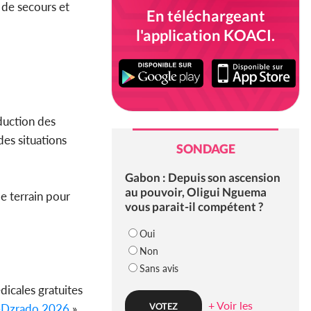
 de secours et
En téléchargeant
l'application KOACI.
duction des
des situations
SONDAGE
Gabon : Depuis son ascension
au pouvoir, Oligui Nguema
le terrain pour
vous parait-il compétent ?
Oui
Non
Sans avis
dicales gratuites
+ Voir les
Dzrado 2026
»