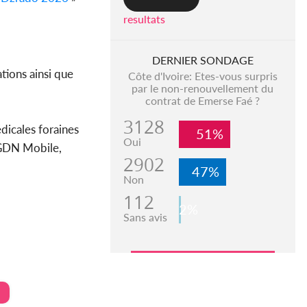
resultats
DERNIER SONDAGE
tions ainsi que
Côte d'Ivoire: Etes-vous surpris
par le non-renouvellement du
contrat de Emerse Faé ?
3128
édicales foraines
51%
Oui
 DGDN Mobile,
2902
47%
Non
112
2%
Sans avis