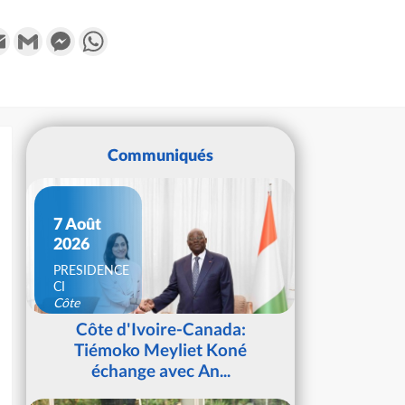
k
tter
Email
Gmail
Messenger
WhatsApp
Communiqués
7 Août
2026
PRESIDENCE
CI
Côte
d'Ivoire
Côte d'Ivoire-Canada:
Tiémoko Meyliet Koné
échange avec An...