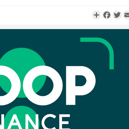
Partager
Faceboo
Twi
Côte d'I
promet des
les dégu
Côte d'Ivoi
Alassane 
la gr