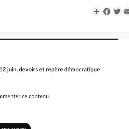
Partager
Faceboo
Twi
 12 juin, devoirs et repère démocratique
ommenter ce contenu.
votre compte