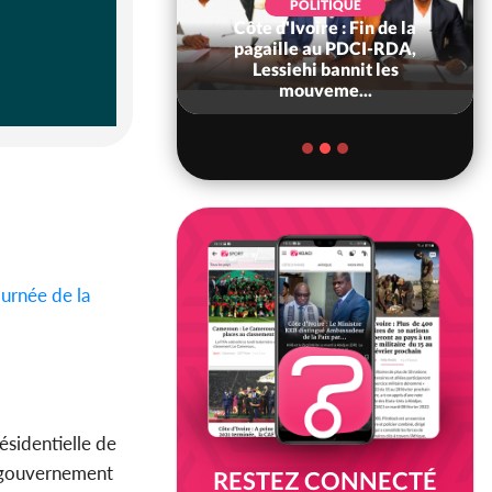
POLITIQUE
POLITIQUE
d'Ivoire : 66è
Côte d'Ivoire : Fin de la
versaire de
pagaille au PDCI-RDA,
ndance, Alassane
Lessiehi bannit les
ara prome...
mouveme...
urnée de la
ésidentielle de
le gouvernement
RESTEZ CONNECTÉ