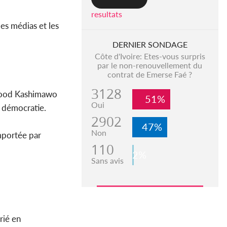
resultats
les médias et les
DERNIER SONDAGE
Côte d'Ivoire: Etes-vous surpris
par le non-renouvellement du
contrat de Emerse Faé ?
3128
ood Kashimawo
51%
Oui
a démocratie.
2902
47%
Non
emportée par
110
2%
Sans avis
rié en