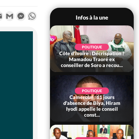
k
tter
Email
Gmail
Messenger
WhatsApp
Infos à la une
SOCIÉTÉ
POLITIQUE
voire : Ouattara
Côte d'Ivoire : Décrispation ?
 sanctions contre
Mamadou Traoré ex
erpissements i...
conseiller de Soro a recou...
POLITIQUE
Cameroun : 61 jours
POLITIQUE
re : Fête nationale,
d'absence de Biya, Hiram
Ouattara accorde
Iyodi appelle le conseil
âce à 4 661...
const...