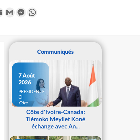
k
tter
Email
Gmail
Messenger
WhatsApp
Communiqués
7 Août
2026
PRESIDENCE
CI
Côte
d'Ivoire
Côte d'Ivoire-Canada:
Tiémoko Meyliet Koné
échange avec An...