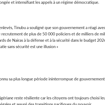
olongée et intensifiant les appels à un régime démocratique.
 enlevés, Tinubu a souligné que son gouvernement a réagi ave
e recrutement de plus de 50 000 policiers et de milliers de mili
rds de Nairas à la défense et à la sécurité dans le budget 202
tie sans sécurité est une illusion »
a connu sa plus longue période ininterrompue de gouvernement c
gériane reste résiliente car les citoyens ont toujours choisi le
s légales et assuré des transitions pacifiques du pouvoir.