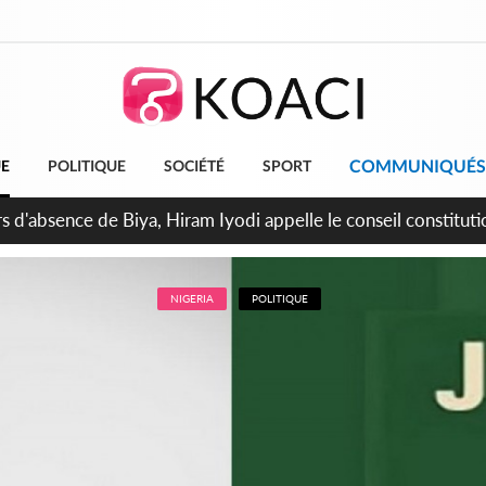
COMMUNIQUÉS
UE
POLITIQUE
SOCIÉTÉ
SPORT
n de la pagaille au PDCI-RDA, Lessiehi bannit les mouvements 
NIGERIA
POLITIQUE