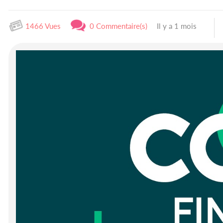
1466 Vues
0 Commentaire(s)
Il y a 1 mois