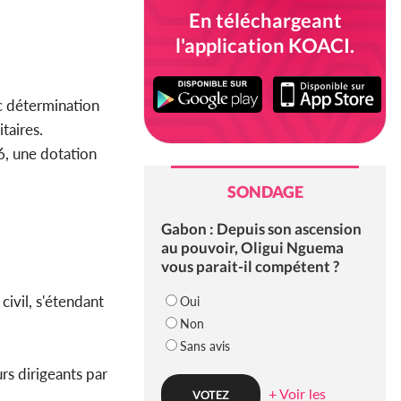
En téléchargeant
l'application KOACI.
c détermination
taires.
6, une dotation
SONDAGE
Gabon : Depuis son ascension
au pouvoir, Oligui Nguema
vous parait-il compétent ?
ivil, s'étendant
Oui
Non
Sans avis
urs dirigeants par
+ Voir les