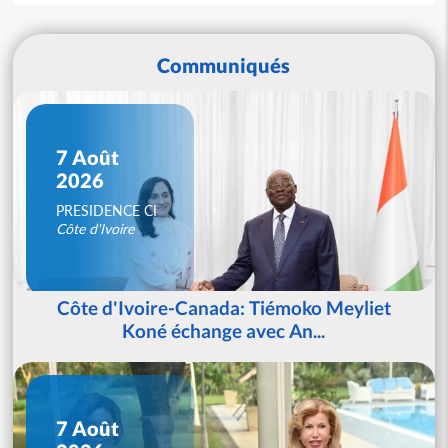
Communiqués
7 Août
2026
PRESIDENCE CI
Côte d'Ivoire
Côte d'Ivoire-Canada: Tiémoko Meyliet
Koné échange avec An...
7 Août