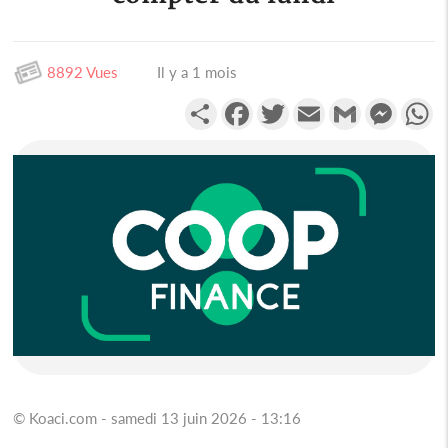
8892 Vues
Il y a 1 mois
Partager
Facebook
Twitter
Email
Gmail
Messen
W
© Koaci.com - samedi 13 juin 2026 - 13:16