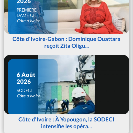
2026
PREMIERE
DAME CI
Côte d'Ivoire
Côte d'Ivoire-Gabon : Dominique Ouattara
reçoit Zita Oligu...
6 Août
2026
SODECI
Côte d'Ivoire
Côte d'Ivoire : À Yopougon, la SODECI
intensifie les opéra...