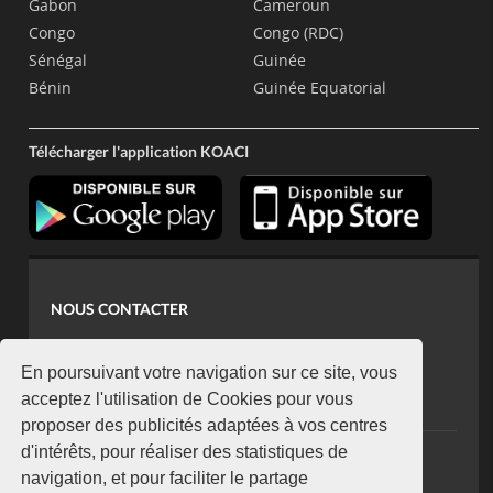
Gabon
Cameroun
Congo
Congo (RDC)
Sénégal
Guinée
Bénin
Guinée Equatorial
Télécharger l'application KOACI
NOUS CONTACTER
contact@koaci.com
koaci@yahoo.fr
En poursuivant votre navigation sur ce site, vous
+225 07 08 85 52 93
acceptez l'utilisation de Cookies pour vous
proposer des publicités adaptées à vos centres
d'intérêts, pour réaliser des statistiques de
NEWSLETTER
navigation, et pour faciliter le partage