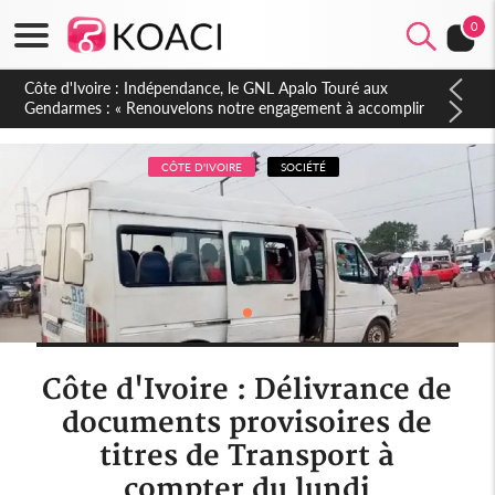
0
Sierra Leone : Un projet de réforme constitutionnelle en
gestation, points clés des amendements, un exclu d'avance
CÔTE D'IVOIRE
SOCIÉTÉ
Côte d'Ivoire : Délivrance de
documents provisoires de
titres de Transport à
compter du lundi