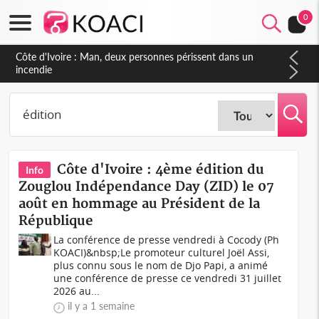
0
Côte d'Ivoire : Séileu, la célébration de la fête nationale
transformée en vaste campagne contre les produits
dépigmentants dangereux
Côte d'Ivoire : 4ème édition du
Info
Zouglou Indépendance Day (ZID) le 07
août en hommage au Président de la
République
La conférence de presse vendredi à Cocody (Ph
KOACI)&nbsp;Le promoteur culturel Joël Assi,
plus connu sous le nom de Djo Papi, a animé
une conférence de presse ce vendredi 31 juillet
2026 au...
il y a 1 semaine