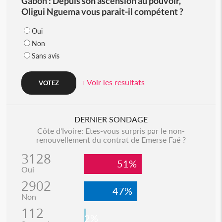
Gabon : Depuis son ascension au pouvoir,
Oligui Nguema vous parait-il compétent ?
Oui
Non
Sans avis
+ Voir les resultats
DERNIER SONDAGE
Côte d'Ivoire: Etes-vous surpris par le non-
renouvellement du contrat de Emerse Faé ?
3128
51%
Oui
2902
47%
Non
112
2%