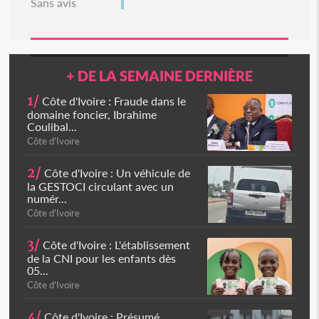
Sans avis
+ DE LA SEMAINE DERNIÈRE
1/
Côte d'Ivoire : Fraude dans le
domaine foncier, Ibrahime
Coulibal...
Côte d'Ivoire
2/
Côte d'Ivoire : Un véhicule de
la GESTOCI circulant avec un
numér...
Côte d'Ivoire
3/
Côte d'Ivoire : L'établissement
de la CNI pour les enfants dès
05...
Côte d'Ivoire
4/
Côte d'Ivoire : Présumé