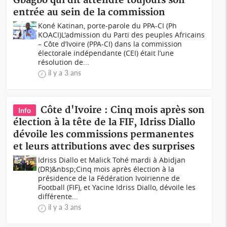
Gbagbo qui dit attendre toujours son
entrée au sein de la commission
Koné Katinan, porte-parole du PPA-CI (Ph
KOACI)L'admission du Parti des peuples Africains
– Côte d’Ivoire (PPA-CI) dans la commission
électorale indépendante (CEI) était l’une
résolution de...
il y a 3 ans
Côte d'Ivoire : Cinq mois après son
Info
élection à la tête de la FIF, Idriss Diallo
dévoile les commissions permanentes
et leurs attributions avec des surprises
Idriss Diallo et Malick Tohé mardi à Abidjan
(DR)&nbsp;Cinq mois après élection à la
présidence de la Fédération Ivoirienne de
Football (FIF), et Yacine Idriss Diallo, dévoile les
différente...
il y a 3 ans