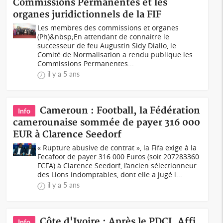
Commissions Permanentes et les
organes juridictionnels de la FIF
Les membres des commissions et organes
(Ph)&nbsp;En attendant de connaitre le
successeur de feu Augustin Sidy Diallo, le
Comité de Normalisation a rendu publique les
Commissions Permanentes...
il y a 5 ans
Cameroun : Football, la Fédération
Info
camerounaise sommée de payer 316 000
EUR à Clarence Seedorf
« Rupture abusive de contrat », la Fifa exige à la
Fecafoot de payer 316 000 Euros (soit 207283360
FCFA) à Clarence Seedorf, l’ancien sélectionneur
des Lions indomptables, dont elle a jugé l...
il y a 5 ans
Côte d'Ivoire : Après le PDCI, Affi
Info