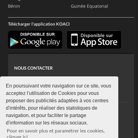
Bénin
Guinée Equatorial
Télécharger l'application KOACI
NOUS CONTACTER
contact@koaci.com
koaci@yahoo.fr
En poursuivant votre navigation sur ce site, vous
+225 07 08 85 52 93
acceptez l'utilisation de Cookies pour vous
proposer des publicités adaptées à vos centres
d'intérêts, pour réaliser des statistiques de
NEWSLETTER
navigation, et pour faciliter le partage
Restez connecté via notre newsletter
d'information sur les réseaux sociaux.
S'abonner
Pour en savoir plus et paramétrer les cookies,
Se désabonner
cliquer ici