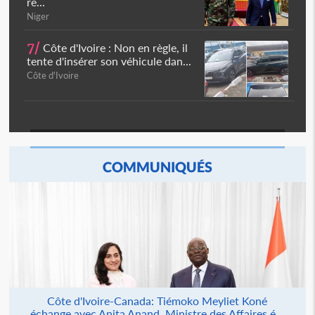
ré...
Niger
7/
Côte d'Ivoire : Non en règle, il
tente d'insérer son véhicule dan...
Côte d'Ivoire
COMMUNIQUÉS
Côte d'Ivoire-Canada: Tiémoko Meyliet Koné
échange avec Anita Anand, Ministre des Affaires é...