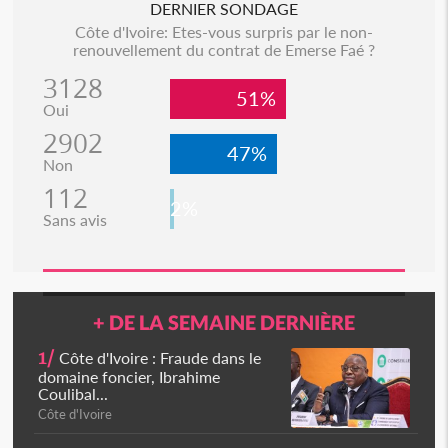
DERNIER SONDAGE
Côte d'Ivoire: Etes-vous surpris par le non-
renouvellement du contrat de Emerse Faé ?
3128
51%
Oui
2902
47%
Non
112
2%
Sans avis
+ DE LA SEMAINE DERNIÈRE
1/
Côte d'Ivoire : Fraude dans le
domaine foncier, Ibrahime
Coulibal...
Côte d'Ivoire