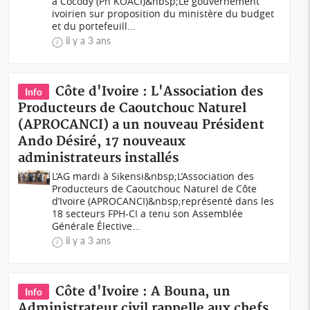
à Cocody (Ph KOACI)&nbsp;Le gouvernement
ivoirien sur proposition du ministère du budget
et du portefeuill...
il y a 3 ans
Côte d'Ivoire : L'Association des
Info
Producteurs de Caoutchouc Naturel
(APROCANCI) a un nouveau Président
Ando Désiré, 17 nouveaux
administrateurs installés
L’AG mardi à Sikensi&nbsp;L’Association des
Producteurs de Caoutchouc Naturel de Côte
d’Ivoire (APROCANCI)&nbsp;représenté dans les
18 secteurs FPH-CI a tenu son Assemblée
Générale Élective...
il y a 3 ans
Côte d'Ivoire : A Bouna, un
Info
Administrateur civil rappelle aux chefs