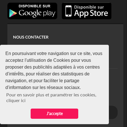
NOUS CONTACTER
contact@koaci.com
koaci@yahoo.fr
En poursuivant votre navigation sur ce site, vous
+225 07 08 85 52 93
acceptez l'utilisation de Cookies pour vous
proposer des publicités adaptées à vos centres
d'intérêts, pour réaliser des statistiques de
NEWSLETTER
navigation, et pour faciliter le partage
Restez connecté via notre newsletter
d'information sur les réseaux sociaux.
S'abonner
Pour en savoir plus et paramétrer les cookies,
Se désabonner
cliquer ici
J'accepte