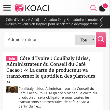
0
Côte d'Ivoire : À Abidjan, Amadou Oury Bah admire le modèle
ivoirien et veut s'en inspirer pour accélérer le développement
de la Guinée
Côte d'Ivoire : Coulibaly Idriss,
Info
Administrateur du Conseil du Café
Cacao : « La carte du producteur va
transformer le quotidien des planteurs
»
Coulibaly Idriss, Administrateur du Conseil du
Café Cacao (Ph KOACI)&nbsp;&nbsp;La carte du
producteur sera obligatoire pour toutes les
transactions commerciales de café-cacao à
partir du 1e...