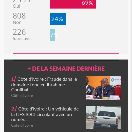
69%
Oui
808
24%
Non
226
7%
Sans avis
+ DE LA SEMAINE DERNIÈRE
1/
Côte d'Ivoire : Fraude dans le
domaine foncier, Ibrahime
Coulibal...
Côte d'Ivoire
2/
Côte d'Ivoire : Un véhicule de
la GESTOCI circulant avec un
numér...
Côte d'Ivoire