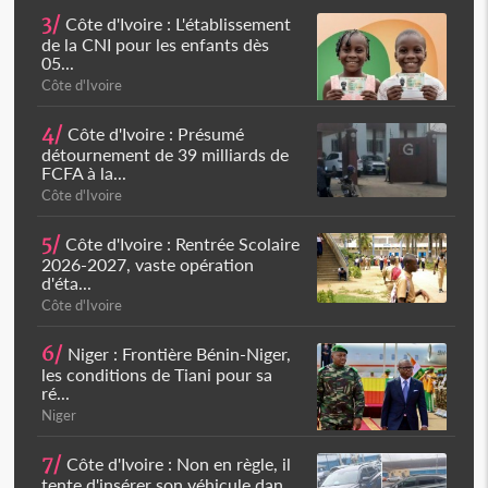
3/
Côte d'Ivoire : L'établissement
de la CNI pour les enfants dès
05...
Côte d'Ivoire
4/
Côte d'Ivoire : Présumé
détournement de 39 milliards de
FCFA à la...
Côte d'Ivoire
5/
Côte d'Ivoire : Rentrée Scolaire
2026-2027, vaste opération
d'éta...
Côte d'Ivoire
6/
Niger : Frontière Bénin-Niger,
les conditions de Tiani pour sa
ré...
Niger
7/
Côte d'Ivoire : Non en règle, il
tente d'insérer son véhicule dan...