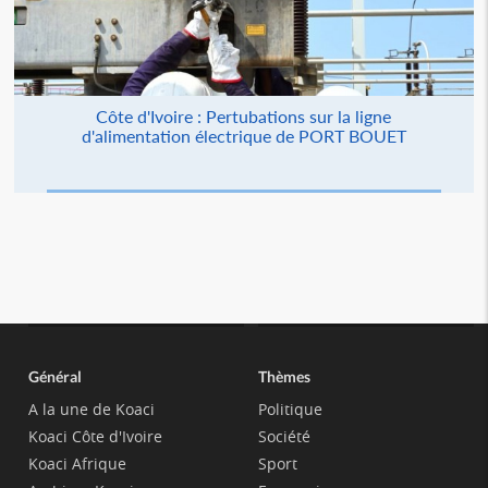
Côte d'Ivoire : Pertubations sur la ligne
d'alimentation électrique de PORT BOUET
Général
Thèmes
A la une de Koaci
Politique
Koaci Côte d'Ivoire
Société
Koaci Afrique
Sport