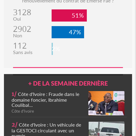
renouvellement du contrat de Emerse Faé ?
3128
51%
Oui
2902
47%
Non
112
2%
Sans avis
+ DE LA SEMAINE DERNIÈRE
1/
Côte d'Ivoire : Fraude dans le
domaine foncier, Ibrahime
Coulibal...
Côte d'Ivoire
2/
Côte d'Ivoire : Un véhicule de
la GESTOCI circulant avec un
numér...