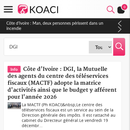
0
Côte d'Ivoire : Séileu, la célébration de la fête nationale
transformée en vaste campagne contre les produits
dépigmentants dangereux
Côte d'Ivoire : DGI, la Mutuelle
Info
des agents du centre des téléservices
fiscaux (MACTF) adopte la matrice
d'activités ainsi que le budget y afférent
pour l'année 2026
La MACTF (Ph KOACI)&nbsp;Le centre des
téléservices fiscaux est un service au sein de la
Direction générale des impôts. Il est rattaché au
cabinet du Directeur général.Le vendredi 19
décembr...