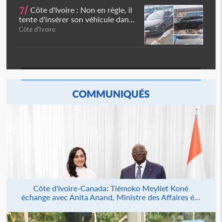
7/
Côte d'Ivoire : Non en règle, il
tente d'insérer son véhicule dan...
Côte d'Ivoire
COMMUNIQUÉS
Côte d'Ivoire-Canada: Tiémoko Meyliet Koné
échange avec Anita Anand, Ministre des Affaires é...