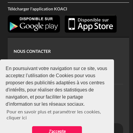
Télécharger l'application KOACI
NOUS CONTACTER
contact@koaci.com
koaci@yahoo.fr
En poursuivant votre navigation sur ce site, vous
+225 07 08 85 52 93
acceptez l'utilisation de Cookies pour vous
proposer des publicités adaptées à vos centres
d'intérêts, pour réaliser des statistiques de
NEWSLETTER
navigation, et pour faciliter le partage
Restez connecté via notre newsletter
d'information sur les réseaux sociaux.
S'abonner
Pour en savoir plus et paramétrer les cookies,
Se désabonner
cliquer ici
J'accepte