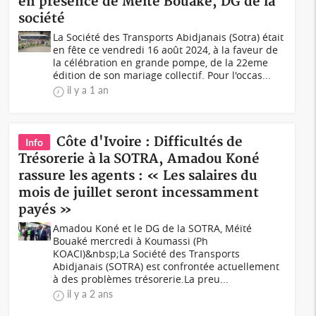
en présence de Meité Bouaké, DG de la
société
La Société des Transports Abidjanais (Sotra) était
en fête ce vendredi 16 août 2024, à la faveur de
la célébration en grande pompe, de la 22eme
édition de son mariage collectif. Pour l'occas...
il y a 1 an
Côte d'Ivoire : Difficultés de
Info
Trésorerie à la SOTRA, Amadou Koné
rassure les agents : « Les salaires du
mois de juillet seront incessamment
payés »
Amadou Koné et le DG de la SOTRA, Méïté
Bouaké mercredi à Koumassi (Ph
KOACI)&nbsp;La Société des Transports
Abidjanais (SOTRA) est confrontée actuellement
à des problèmes trésorerie.La preu...
il y a 2 ans