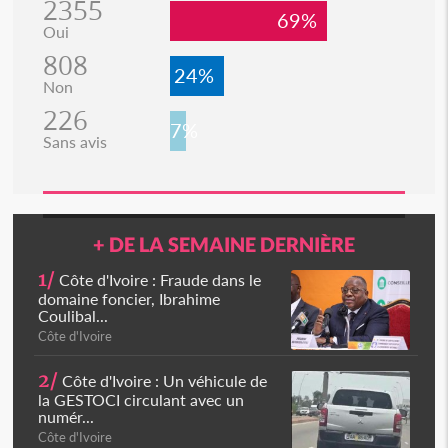
2355
69%
Oui
808
24%
Non
226
7%
Sans avis
+ DE LA SEMAINE DERNIÈRE
1/
Côte d'Ivoire : Fraude dans le
domaine foncier, Ibrahime
Coulibal...
Côte d'Ivoire
2/
Côte d'Ivoire : Un véhicule de
la GESTOCI circulant avec un
numér...
Côte d'Ivoire