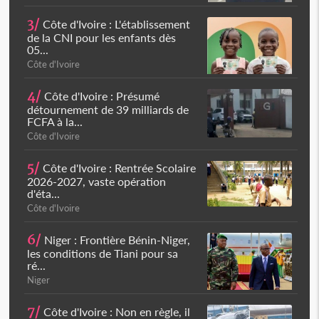
3/
Côte d'Ivoire : L'établissement
de la CNI pour les enfants dès
05...
Côte d'Ivoire
4/
Côte d'Ivoire : Présumé
détournement de 39 milliards de
FCFA à la...
Côte d'Ivoire
5/
Côte d'Ivoire : Rentrée Scolaire
2026-2027, vaste opération
d'éta...
Côte d'Ivoire
6/
Niger : Frontière Bénin-Niger,
les conditions de Tiani pour sa
ré...
Niger
7/
Côte d'Ivoire : Non en règle, il