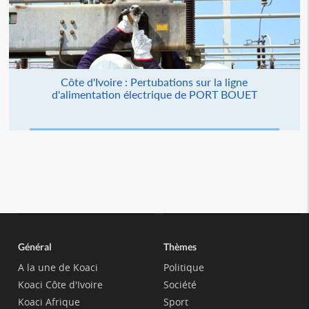
Côte d'Ivoire : Pertubations sur la ligne
d'alimentation électrique de PORT BOUET
Général
Thèmes
A la une de Koaci
Politique
Koaci Côte d'Ivoire
Société
Koaci Afrique
Sport