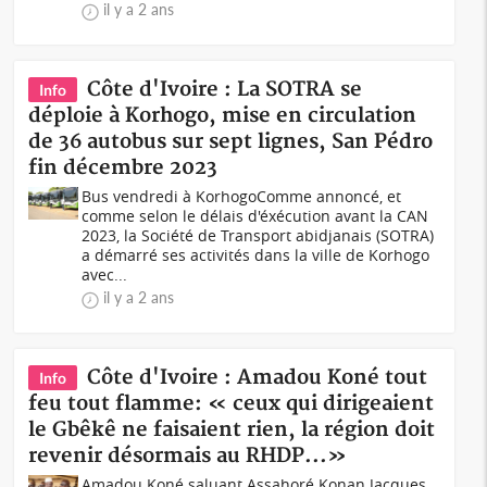
il y a 2 ans
Côte d'Ivoire : La SOTRA se
Info
déploie à Korhogo, mise en circulation
de 36 autobus sur sept lignes, San Pédro
fin décembre 2023
Bus vendredi à KorhogoComme annoncé, et
comme selon le délais d'éxécution avant la CAN
2023, la Société de Transport abidjanais (SOTRA)
a démarré ses activités dans la ville de Korhogo
avec...
il y a 2 ans
Côte d'Ivoire : Amadou Koné tout
Info
feu tout flamme: « ceux qui dirigeaient
le Gbêkê ne faisaient rien, la région doit
revenir désormais au RHDP...»
Amadou Koné saluant Assahoré Konan Jacques