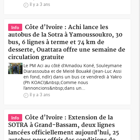
il y a 3 ans
Côte d'Ivoire : Achi lance les
Info
autobus de la Sotra à Yamoussoukro, 30
bus, 6 lignes à terme et 74 km de
desserte, Ouattara offre une semaine de
circulation gratuite
Le PM Aci au côté d'Amadou Koné, Souleymane
Diarassouba et de Meité Bouaké (Jean-Luc Assi
en fond, ndlr) dans un bus ce vendredi à Yakro
(Ph KOACI)&nbsp;Comme nous
l’annoncions&nbsp;dans un...
il y a 3 ans
Côte d'Ivoire : Extension de la
Info
SOTRA à Grand-Bassam, deux lignes
lancées officiellement aujourd'hui, 25