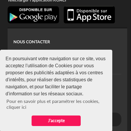
NOUS CONTACTER
contact@koaci.com
koaci@yahoo.fr
En poursuivant votre navigation sur ce site, vous
+225 07 08 85 52 93
acceptez l'utilisation de Cookies pour vous
proposer des publicités adaptées à vos centres
d'intérêts, pour réaliser des statistiques de
NEWSLETTER
navigation, et pour faciliter le partage
Restez connecté via notre newsletter
d'information sur les réseaux sociaux.
S'abonner
Pour en savoir plus et paramétrer les cookies,
Se désabonner
cliquer ici
J'accepte