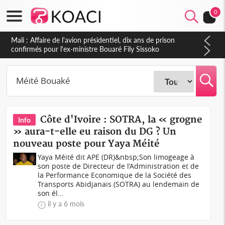
0
Nigeria : Le Togo et le Cameroun principaux acheteurs des
produits de la raffinerie Dangote en juillet
Côte d'Ivoire : SOTRA, la « grogne
Info
» aura-t-elle eu raison du DG ? Un
nouveau poste pour Yaya Méité
Yaya Méité dit APE (DR)&nbsp;Son limogeage à
son poste de Directeur de l’Administration et de
la Performance Economique de la Société des
Transports Abidjanais (SOTRA) au lendemain de
son él...
il y a 6 mois