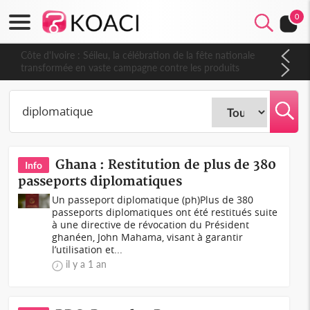
0
Côte d'Ivoire : Séileu, la célébration de la fête nationale
transformée en vaste campagne contre les produits
dépigmentants dangereux
Ghana : Restitution de plus de 380
Info
passeports diplomatiques
Un passeport diplomatique (ph)Plus de 380
passeports diplomatiques ont été restitués suite
à une directive de révocation du Président
ghanéen, John Mahama, visant à garantir
l’utilisation et...
il y a 1 an