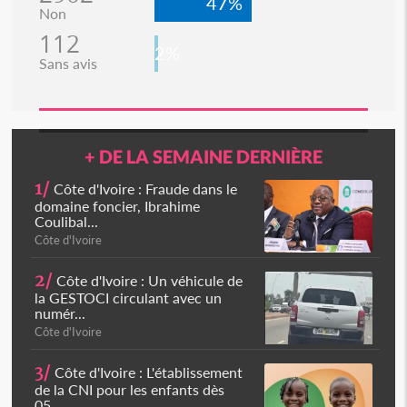
47%
Non
112
2%
Sans avis
+ DE LA SEMAINE DERNIÈRE
1/
Côte d'Ivoire : Fraude dans le
domaine foncier, Ibrahime
Coulibal...
Côte d'Ivoire
2/
Côte d'Ivoire : Un véhicule de
la GESTOCI circulant avec un
numér...
Côte d'Ivoire
3/
Côte d'Ivoire : L'établissement
de la CNI pour les enfants dès
05...