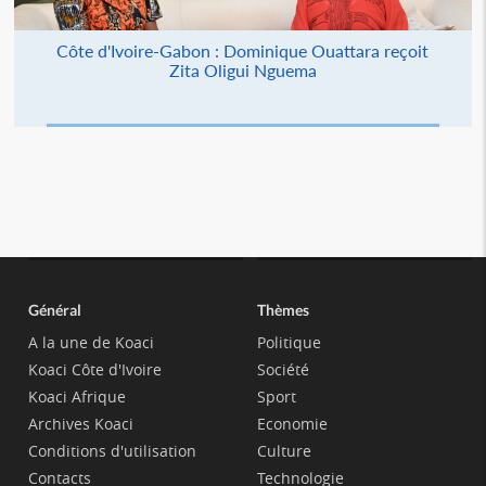
Côte d'Ivoire-Gabon : Dominique Ouattara reçoit
Zita Oligui Nguema
Général
Thèmes
A la une de Koaci
Politique
Koaci Côte d'Ivoire
Société
Koaci Afrique
Sport
Archives Koaci
Economie
Conditions d'utilisation
Culture
Contacts
Technologie