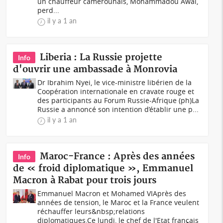
un chauffeur camerounais, Mohammadou Awal,
perd...
il y a 1 an
Liberia : La Russie projette
Info
d'ouvrir une ambassade à Monrovia
Dr Ibrahim Nyei, le vice-ministre libérien de la
Coopération internationale en cravate rouge et
des participants au Forum Russie-Afrique (ph)La
Russie a annoncé son intention d’établir une p...
il y a 1 an
Maroc-France : Après des années
Info
de « froid diplomatique », Emmanuel
Macron à Rabat pour trois jours
Emmanuel Macron et Mohamed VIAprès des
années de tension, le Maroc et la France veulent
réchauffer leurs&nbsp;relations
diplomatiques.Ce lundi, le chef de l'Etat français