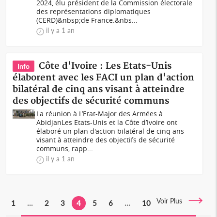
2024, élu président de la Commission électorale
des représentations diplomatiques
(CERD)&nbsp;de France.&nbs...
il y a 1 an
Côte d'Ivoire : Les Etats-Unis
Info
élaborent avec les FACI un plan d'action
bilatéral de cinq ans visant à atteindre
des objectifs de sécurité communs
La réunion à L’Etat-Major des Armées à
AbidjanLes Etats-Unis et la Côte d’Ivoire ont
élaboré un plan d'action bilatéral de cinq ans
visant à atteindre des objectifs de sécurité
communs, rapp...
il y a 1 an
Voir Plus
1
...
2
3
4
5
6
...
10