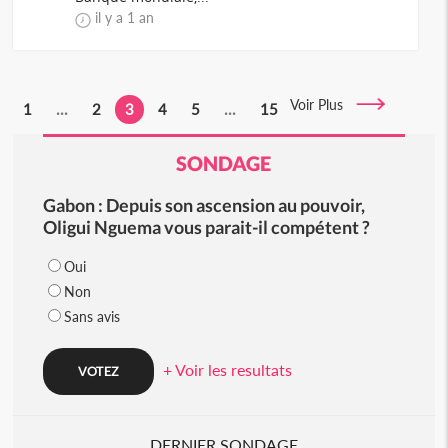
il y a 1 an
Voir Plus
1
...
2
3
4
5
...
15
SONDAGE
Gabon : Depuis son ascension au pouvoir,
Oligui Nguema vous parait-il compétent ?
Oui
Non
Sans avis
+ Voir les resultats
DERNIER SONDAGE