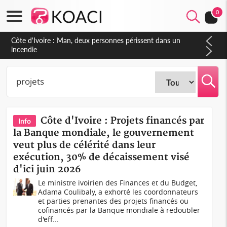
0
Côte d'Ivoire : Séileu, la célébration de la fête nationale
transformée en vaste campagne contre les produits
dépigmentants dangereux
Côte d'Ivoire : Projets financés par
Info
la Banque mondiale, le gouvernement
veut plus de célérité dans leur
exécution, 30% de décaissement visé
d'ici juin 2026
Le ministre ivoirien des Finances et du Budget,
Adama Coulibaly, a exhorté les coordonnateurs
et parties prenantes des projets financés ou
cofinancés par la Banque mondiale à redoubler
d'eff...