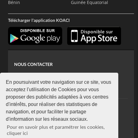
Bénin
Guinée Equatorial
Télécharger l'application KOACI
NOUS CONTACTER
contact@koaci.com
koaci@yahoo.fr
En poursuivant votre navigation sur ce site, vous
+225 07 08 85 52 93
acceptez l'utilisation de Cookies pour vous
proposer des publicités adaptées à vos centres
d'intérêts, pour réaliser des statistiques de
NEWSLETTER
navigation, et pour faciliter le partage
Restez connecté via notre newsletter
d'information sur les réseaux sociaux.
S'abonner
Pour en savoir plus et paramétrer les cookies,
Se désabonner
cliquer ici