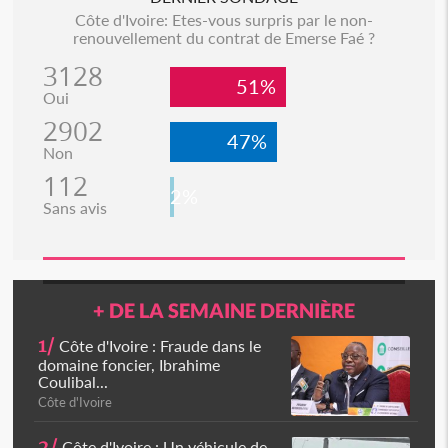
Côte d'Ivoire: Etes-vous surpris par le non-
renouvellement du contrat de Emerse Faé ?
3128
51%
Oui
2902
47%
Non
112
2%
Sans avis
+ DE LA SEMAINE DERNIÈRE
1/
Côte d'Ivoire : Fraude dans le
domaine foncier, Ibrahime
Coulibal...
Côte d'Ivoire
2/
Côte d'Ivoire : Un véhicule de