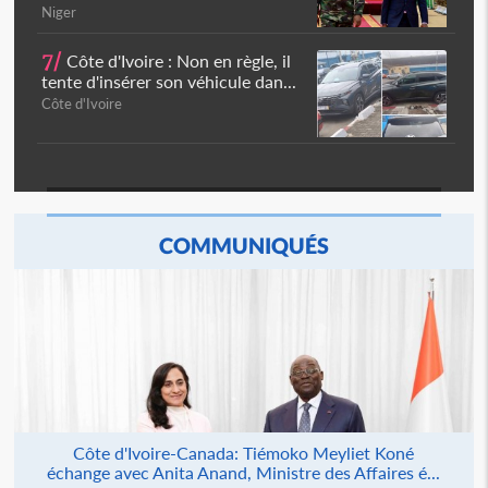
Niger
7/
Côte d'Ivoire : Non en règle, il
tente d'insérer son véhicule dan...
Côte d'Ivoire
COMMUNIQUÉS
Côte d'Ivoire-Canada: Tiémoko Meyliet Koné
échange avec Anita Anand, Ministre des Affaires é...