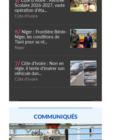
5/
Côte d'Ivoire : Rentrée
Scolaire 2026-2027, vaste
opération d'éta...
Côte d'Ivoire
6/
Niger : Frontière Bénin-
Niger, les conditions de
Tiani pour sa ré...
Niger
7/
Côte d'Ivoire : Non en
règle, il tente d'insérer son
véhicule dan...
Côte d'Ivoire
COMMUNIQUÉS