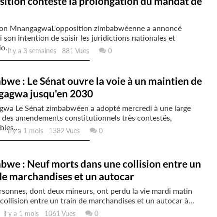
sition conteste la prolongation du mandat de
n Mnangagwa L'opposition zimbabwéenne a annoncé
 son intention de saisir les juridictions nationales et
o...
il y a 3 semaines 881 Vues
0
we : Le Sénat ouvre la voie à un maintien de
agwa jusqu'en 2030
wa Le Sénat zimbabwéen a adopté mercredi à une large
 des amendements constitutionnels très contestés,
bles...
il y a 1 mois 1382 Vues
0
we : Neuf morts dans une collision entre un
de marchandises et un autocar
sonnes, dont deux mineurs, ont perdu la vie mardi matin
 collision entre un train de marchandises et un autocar à...
l y a 1 mois 1061 Vues
0