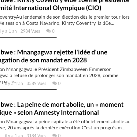
mité International Olympique (CIO)
oventryAu lendemain de son élection dès le premier tour lors
4e session à Costa Navarino, Kirsty Coventry, la 10e...
 y a 1 an 2984 Vues
0
bwe : Mnangagwa rejette l'idée d'une
ngation de son mandat en 2028
on MnangagwaLe Président Zimbabwéen Emmerson
wa a refusé de prolonger son mandat en 2028, comme
par le...
il y a 1 an 3589 Vues
0
bwe : La peine de mort abolie, un « moment
ique » selon Amnesty International
n MnangagwaLa peine capitale a été officiellement abolie au
, 20 ans après la dernière exécution.C'est un progrès m...
il y a 1 an 3184 Vues
0