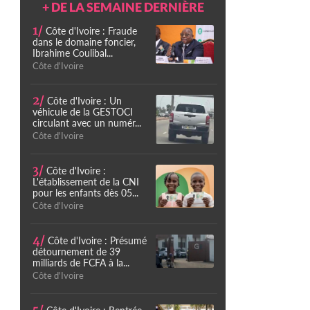
+ DE LA SEMAINE DERNIÈRE
1/
Côte d'Ivoire : Fraude
dans le domaine foncier,
Ibrahime Coulibal...
Côte d'Ivoire
2/
Côte d'Ivoire : Un
véhicule de la GESTOCI
circulant avec un numér...
Côte d'Ivoire
3/
Côte d'Ivoire :
L'établissement de la CNI
pour les enfants dès 05...
Côte d'Ivoire
4/
Côte d'Ivoire : Présumé
détournement de 39
milliards de FCFA à la...
Côte d'Ivoire