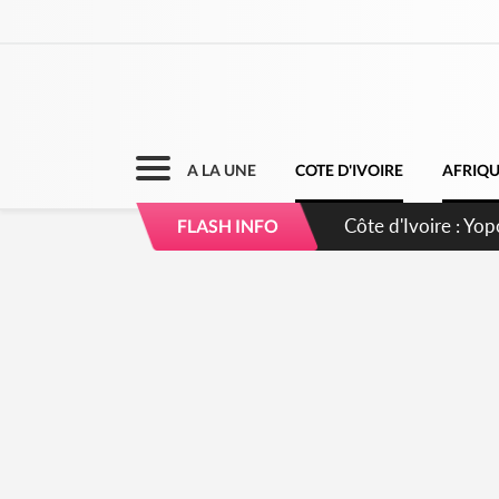
A LA UNE
COTE D'IVOIRE
AFRIQ
Côte d'Ivoire : CHU
FLASH INFO
direction sur les 