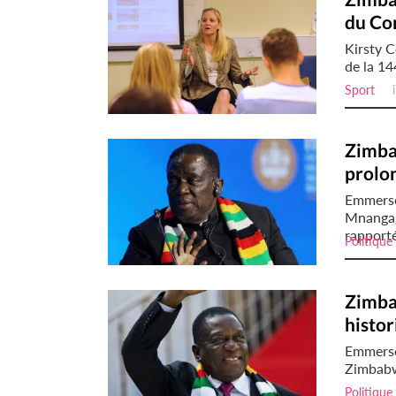
du Co
Kirsty C
de la 14
Sport
il
Zimba
prolo
Emmers
Mnangag
rapporté 
Politique
Zimba
histor
Emmerso
Zimbabwe
Politique