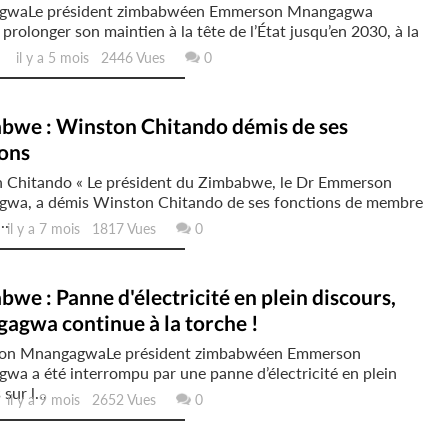
gwaLe président zimbabwéen Emmerson Mnangagwa
 prolonger son maintien à la tête de l’État jusqu’en 2030, à la
il y a 5 mois 2446 Vues
0
bwe : Winston Chitando démis de ses
ions
 Chitando « Le président du Zimbabwe, le Dr Emmerson
wa, a démis Winston Chitando de ses fonctions de membre
..
l y a 7 mois 1817 Vues
0
we : Panne d'électricité en plein discours,
agwa continue à la torche !
on MnangagwaLe président zimbabwéen Emmerson
a a été interrompu par une panne d’électricité en plein
sur l...
l y a 9 mois 2652 Vues
0