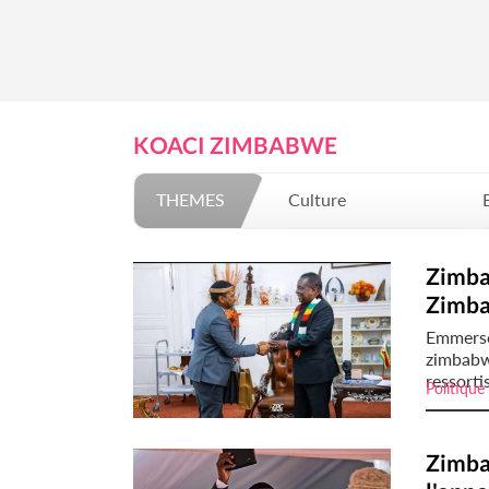
KOACI ZIMBABWE
THEMES
Culture
Mode
Zimbab
Zimba
Emmerso
zimbabw
ressortis
Politique
Zimbab