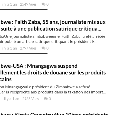
l y a 1 an 2549 Vues
0
we : Faith Zaba, 55 ans, journaliste mis aux
 suite à une publication satirique critiqua...
baUne journaliste zimbabwéenne, Faith Zaba, a été arrêtée
ir publié un article satirique critiquant le président E...
l y a 1 an 2797 Vues
0
bwe-USA : Mnangagwa suspend
ellement les droits de douane sur les produits
cains
n MnangagwaLe président du Zimbabwe a refusé
uer la réciprocité aux produits dans la taxation des import...
il y a 1 an 2935 Vues
0
bwe : Kirsty Coventry élue 10ème présidente