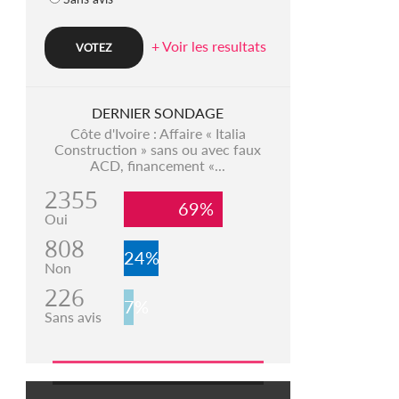
+ Voir les resultats
DERNIER SONDAGE
Côte d'Ivoire : Affaire « Italia
Construction » sans ou avec faux
ACD, financement «...
2355
69%
Oui
808
24%
Non
226
7%
Sans avis