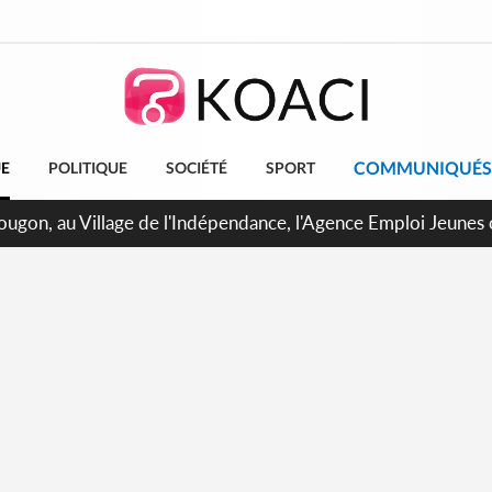
COMMUNIQUÉS
UE
POLITIQUE
SOCIÉTÉ
SPORT
 de Treichville, après la fronde, les agents contractuels obti
arriérés du SMIG 2023