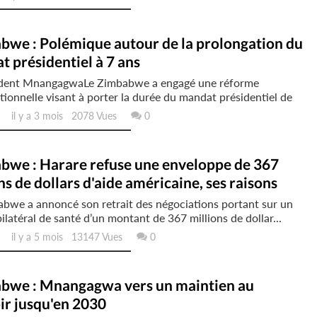
bwe : Polémique autour de la prolongation du
 présidentiel à 7 ans
ident MnangagwaLe Zimbabwe a engagé une réforme
tionnelle visant à porter la durée du mandat présidentiel de
il y a 3 mois 2078 Vues
0
bwe : Harare refuse une enveloppe de 367
ns de dollars d'aide américaine, ses raisons
bwe a annoncé son retrait des négociations portant sur un
ilatéral de santé d’un montant de 367 millions de dollar...
il y a 5 mois 13147 Vues
0
bwe : Mnangagwa vers un maintien au
ir jusqu'en 2030