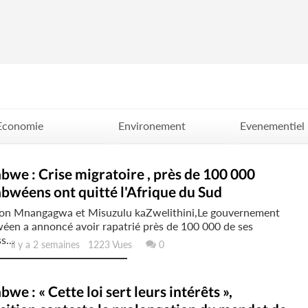
Economie
Environement
Evenementiel
Politique
Santé
Science
we : Crise migratoire , près de 100 000
bwéens ont quitté l'Afrique du Sud
n Mnangagwa et Misuzulu kaZwelithini,Le gouvernement
éen a annoncé avoir rapatrié près de 100 000 de ses
s...
il y a 2 semaines 1223 Vues
0
we : « Cette loi sert leurs intérêts »,