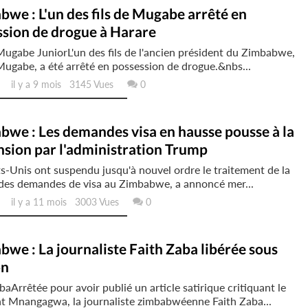
we : L'un des fils de Mugabe arrêté en
ssion de drogue à Harare
ugabe JuniorL'un des fils de l'ancien président du Zimbabwe,
ugabe, a été arrêté en possession de drogue.&nbs...
il y a 9 mois 3145 Vues
0
we : Les demandes visa en hausse pousse à la
sion par l'administration Trump
s-Unis ont suspendu jusqu'à nouvel ordre le traitement de la
 des demandes de visa au Zimbabwe, a annoncé mer...
il y a 11 mois 3003 Vues
0
we : La journaliste Faith Zaba libérée sous
on
baArrêtée pour avoir publié un article satirique critiquant le
t Mnangagwa, la journaliste zimbabwéenne Faith Zaba...