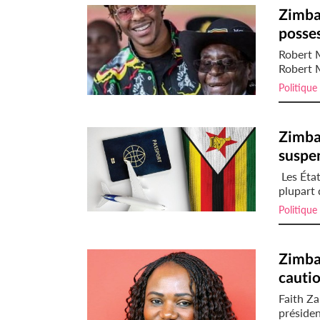
Zimbab
posse
Robert M
Robert M
Politique
Zimbab
suspen
Les État
plupart
Politique
Zimbab
cauti
Faith Za
présiden