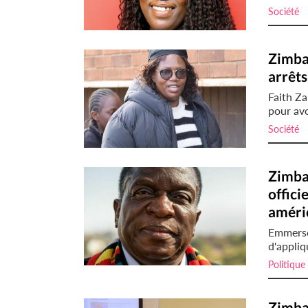
Société
i
Zimbab
arrêts
Faith Za
pour avo
Société
i
Zimba
offici
améri
Emmerso
d'appliq
Politique
Zimba