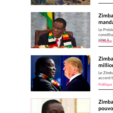
Zimba
mandat
Le Prés
constitu
cinq à...
Politique
Zimba
millio
Le Zimba
accord b
Politique
Zimba
pouvo