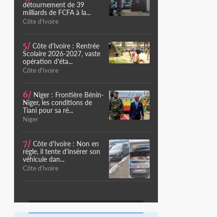
détournement de 39
milliards de FCFA à la...
Côte d'Ivoire
5/
Côte d'Ivoire : Rentrée
Scolaire 2026-2027, vaste
opération d'éta...
Côte d'Ivoire
6/
Niger : Frontière Bénin-
Niger, les conditions de
Tiani pour sa ré...
Niger
7/
Côte d'Ivoire : Non en
règle, il tente d'insérer son
véhicule dan...
Côte d'Ivoire