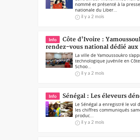
nommé et présenté à la presse
nationale du Liber...
il y a 2 mois
Côte d'Ivoire : Yamoussouk
Info
rendez-vous national dédié aux
La ville de Yamoussoukro s’appr
technologique juvénile en Côte d
Schoo...
il y a 2 mois
Sénégal : Les éleveurs déno
Info
Le Sénégal a enregistré le vol 
les chiffres communiqués samed
produc...
il y a 2 mois