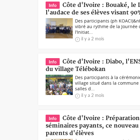
Côte d'Ivoire : Bouaké, le
Info
l'audace de ses élèves visant 9
Des participants (ph KOACI)&n
vibré au rythme de la Journée d
l’Initiat...
il y a 2 mois
Côte d'Ivoire : Diabo, l'EN
Info
du village Télébokan
Des participants à la cérémoni
village situé dans la commune d
salles d...
il y a 2 mois
Côte d'Ivoire : Préparati
Info
séminaires payants, ce nouveau b
parents d'élèves