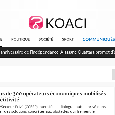
COMMUNIQUÉS
UE
POLITIQUE
SOCIÉTÉ
SPORT
Abidjan, Amadou Oury Bah admire le modèle ivoirien et veut s'e
 la Guinée
plus de 300 opérateurs économiques mobilisés
étitivité
Secteur Privé (CCESP) intensifie le dialogue public-privé dans
ier des solutions concrètes aux obstacles qui freinent le