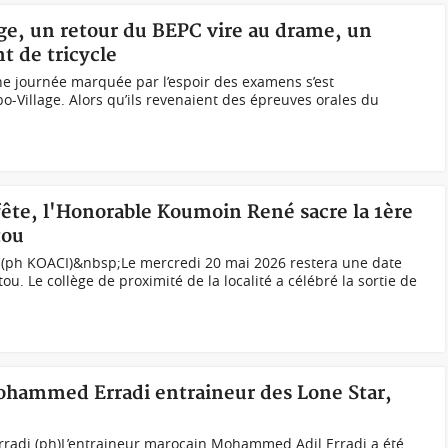
age, un retour du BEPC vire au drame, un
t de tricycle
ne journée marquée par l’espoir des examens s’est
o-Village. Alors qu’ils revenaient des épreuves orales du
 fête, l'Honorable Koumoin René sacre la 1ère
tou
s (ph KOACI)&nbsp;Le mercredi 20 mai 2026 restera une date
 Le collège de proximité de la localité a célébré la sortie de
ohammed Erradi entraineur des Lone Star,
radi (ph)L’entraineur marocain Mohammed Adil Erradi a été