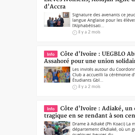
d'Accra
Signature des avenants ce jeud
langue Anglaise pour les élèves
l’Alphabétisati...
il y a 2 mois
Côte d'Ivoire : UEGBLO Ab
Info
Assahoré pour une union solidai
Les invités autour du Coordon
Club a accueilli la cérémonie d
Étudiants Gbl...
il y a 2 mois
Côte d'Ivoire : Adiaké, u
Info
tragique en se rendant à son c
Drame à Adiaké (Ph Koaci) La 
département d’Adiaké, où un gr
quelques heures du...