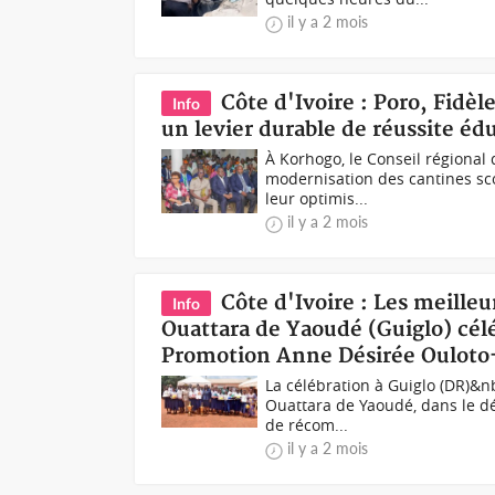
il y a 2 mois
Côte d'Ivoire : Poro, Fidèl
Info
un levier durable de réussite éd
À Korhogo, le Conseil régional
modernisation des cantines scol
leur optimis...
il y a 2 mois
Côte d'Ivoire : Les meille
Info
Ouattara de Yaoudé (Guiglo) cél
Promotion Anne Désirée Oulot
La célébration à Guiglo (DR)&n
Ouattara de Yaoudé, dans le dé
de récom...
il y a 2 mois