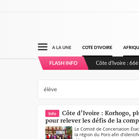
A LA UNE
COTE D'IVOIRE
AFRIQ
Côte d'Ivoire : À 
FLASH INFO
développement de
Côte d'Ivoire : Korhogo, 
Info
pour relever les défis de la comp
Le Comité de Concertation État/
la région du Poro afin d’identif