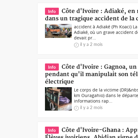
Côte d'Ivoire : Adiaké, en
Info
dans un tragique accident de la 
accident à Adiaké (Ph Koaci) L
Adiaké, où un grave accident d
devait pr...
il y a 2 mois
Côte d'Ivoire : Gagnoa, un
Info
pendant qu'il manipulait son t
électrique
Le corps de la victime (DR)&nb
km Ouragahio) dans le départe
informations rap...
il y a 2 mois
Côte d'Ivoire-Ghana : Appr
Info
Élèves ivoiriens, Abidjan signe 