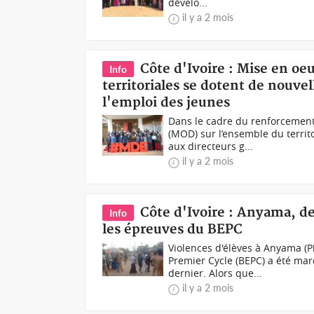
dévelo...
il y a 2 mois
Côte d'Ivoire : Mise en oe
Info
territoriales se dotent de nouve
l'emploi des jeunes
Dans le cadre du renforcement
(MOD) sur l’ensemble du territ
aux directeurs g...
il y a 2 mois
Côte d'Ivoire : Anyama, de
Info
les épreuves du BEPC
Violences d'élèves à Anyama (P
Premier Cycle (BEPC) a été ma
dernier. Alors que...
il y a 2 mois