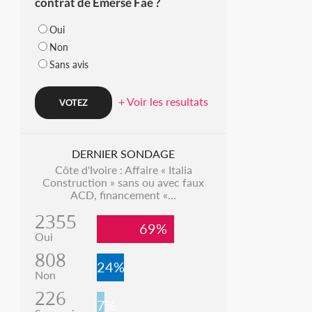
contrat de Emerse Faé ?
Oui
Non
Sans avis
+ Voir les resultats
DERNIER SONDAGE
Côte d'Ivoire : Affaire « Italia
Construction » sans ou avec faux
ACD, financement «...
2355
69%
Oui
808
24%
Non
226
7%