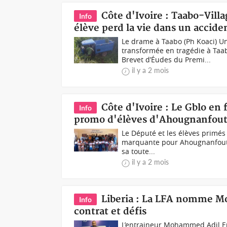
Côte d'Ivoire : Taabo-Vill
Info
élève perd la vie dans un acciden
Le drame à Taabo (Ph Koaci) U
transformée en tragédie à Taab
Brevet d’Éudes du Premi...
il y a 2 mois
Côte d'Ivoire : Le Gblo en
Info
promo d'élèves d'Ahougnanfou
Le Député et les élèves primé
marquante pour Ahougnanfoutou.
sa toute...
il y a 2 mois
Liberia : La LFA nomme M
Info
contrat et défis
L’entraineur Mohammed Adil Er