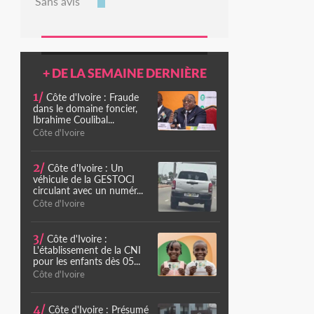
Sans avis
+ DE LA SEMAINE DERNIÈRE
1/
Côte d'Ivoire : Fraude
dans le domaine foncier,
Ibrahime Coulibal...
Côte d'Ivoire
2/
Côte d'Ivoire : Un
véhicule de la GESTOCI
circulant avec un numér...
Côte d'Ivoire
3/
Côte d'Ivoire :
L'établissement de la CNI
pour les enfants dès 05...
Côte d'Ivoire
4/
Côte d'Ivoire : Présumé