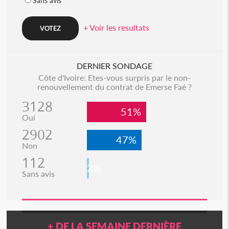
Sans avis
+ Voir les resultats
DERNIER SONDAGE
Côte d'Ivoire: Etes-vous surpris par le non-
renouvellement du contrat de Emerse Faé ?
3128
51%
Oui
2902
47%
Non
112
2%
Sans avis
+ DE LA SEMAINE DERNIÈRE