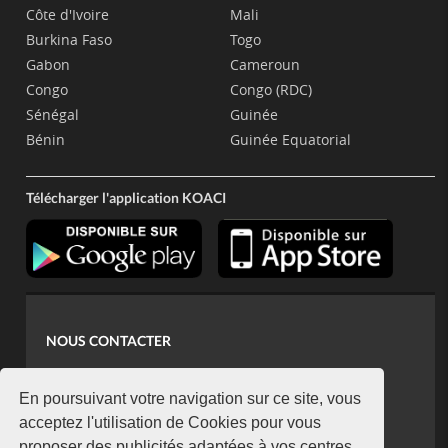
Côte d'Ivoire
Mali
Burkina Faso
Togo
Gabon
Cameroun
Congo
Congo (RDC)
Sénégal
Guinée
Bénin
Guinée Equatorial
Télécharger l'application KOACI
NOUS CONTACTER
contact@koaci.com
koaci@yahoo.fr
En poursuivant votre navigation sur ce site, vous
+225 07 08 85 52 93
acceptez l'utilisation de Cookies pour vous
proposer des publicités adaptées à vos centres