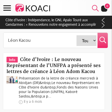
0
Sierra Leone : Un projet de réforme constitutionnelle en
gestation, points clés des amendements, un exclu d'avance
Côte d'Ivoire : Le nouveau
Info
Représentant de l'UNFPA a présenté ses
lettres de créance à Léon Adom Kacou
Présentation de la lettre de créance mercredi à
Abidjan (DR)&nbsp;Le nouveau Représentant en
Côte d’Ivoire du&nbsp;Fonds des Nations Unies
pour la Population (UNFPA), Kaboré
Saidou,&nbsp;a p...
il y a 6 mois