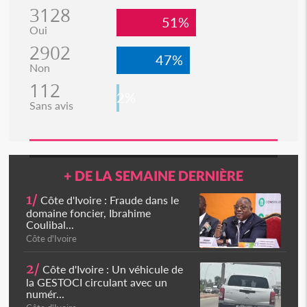
3128
51%
Oui
2902
47%
Non
112
2%
Sans avis
+ DE LA SEMAINE DERNIÈRE
1/
Côte d'Ivoire : Fraude dans le
domaine foncier, Ibrahime
Coulibal...
Côte d'Ivoire
2/
Côte d'Ivoire : Un véhicule de
la GESTOCI circulant avec un
numér...