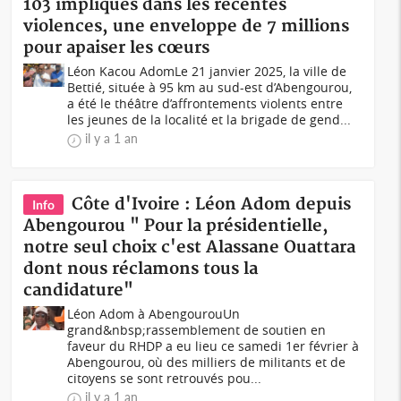
103 impliqués dans les récentes
violences, une enveloppe de 7 millions
pour apaiser les cœurs
Léon Kacou AdomLe 21 janvier 2025, la ville de
Bettié, située à 95 km au sud-est d’Abengourou,
a été le théâtre d’affrontements violents entre
les jeunes de la localité et la brigade de gend...
il y a 1 an
Côte d'Ivoire : Léon Adom depuis
Info
Abengourou " Pour la présidentielle,
notre seul choix c'est Alassane Ouattara
dont nous réclamons tous la
candidature"
Léon Adom à AbengourouUn
grand&nbsp;rassemblement de soutien en
faveur du RHDP a eu lieu ce samedi 1er février à
Abengourou, où des milliers de militants et de
citoyens se sont retrouvés pou...
il y a 1 an