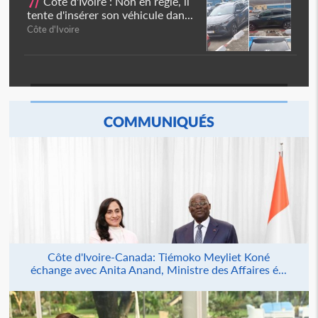
7/
Côte d'Ivoire : Non en règle, il
tente d'insérer son véhicule dan...
Côte d'Ivoire
COMMUNIQUÉS
Côte d'Ivoire-Canada: Tiémoko Meyliet Koné
échange avec Anita Anand, Ministre des Affaires é...