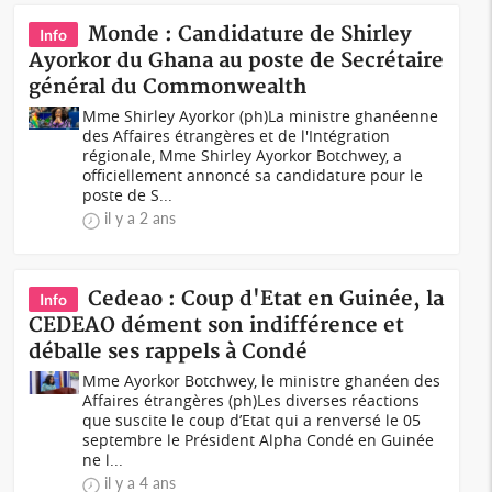
Monde : Candidature de Shirley
Info
Ayorkor du Ghana au poste de Secrétaire
général du Commonwealth
Mme Shirley Ayorkor (ph)La ministre ghanéenne
des Affaires étrangères et de l'Intégration
régionale, Mme Shirley Ayorkor Botchwey, a
officiellement annoncé sa candidature pour le
poste de S...
il y a 2 ans
Cedeao : Coup d'Etat en Guinée, la
Info
CEDEAO dément son indifférence et
déballe ses rappels à Condé
Mme Ayorkor Botchwey, le ministre ghanéen des
Affaires étrangères (ph)Les diverses réactions
que suscite le coup d’Etat qui a renversé le 05
septembre le Président Alpha Condé en Guinée
ne l...
il y a 4 ans