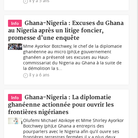
il y a 5 ans
Ghana-Nigeria : Excuses du Ghana
Info
au Nigeria après un litige foncier,
promesse d'une enquête
Mme Ayorkor Botchwey, le chef de la diplomatie
ghanéenne au micro (ph)Le gouvernement
ghanéen a présenté ses excuses au Haut-
commissariat du Nigeria au Ghana à la suite de
la démolition la s...
il y a 6 ans
Ghana-Nigeria : La diplomatie
Info
ghanéenne actionnée pour ouvrir les
frontières nigérianes
Olufemi Michael Abikoye et Mme Shirley Ayorkor
Botchwey (ph)Le Ghana a entrepris des
pourparlers avec le Nigeria afin qu’il ouvre ses
frontières terrestres fermées il y a plus deux