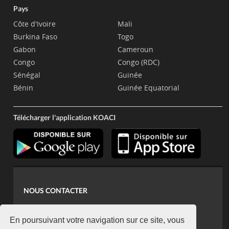
Pays
Côte d'Ivoire
Mali
Burkina Faso
Togo
Gabon
Cameroun
Congo
Congo (RDC)
Sénégal
Guinée
Bénin
Guinée Equatorial
Télécharger l'application KOACI
NOUS CONTACTER
contact@koaci.com
koaci@yahoo.fr
En poursuivant votre navigation sur ce site, vous