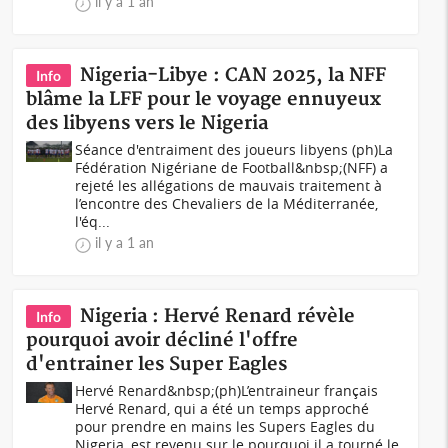
il y a 1 an
Nigeria-Libye : CAN 2025, la NFF
Info
blâme la LFF pour le voyage ennuyeux
des libyens vers le Nigeria
Séance d'entraiment des joueurs libyens (ph)La
Fédération Nigériane de Football&nbsp;(NFF) a
rejeté les allégations de mauvais traitement à
l’encontre des Chevaliers de la Méditerranée,
l'éq...
il y a 1 an
Nigeria : Hervé Renard révèle
Info
pourquoi avoir décliné l'offre
d'entrainer les Super Eagles
Hervé Renard&nbsp;(ph)L’entraineur français
Hervé Renard, qui a été un temps approché
pour prendre en mains les Supers Eagles du
Nigeria, est revenu sur le pourquoi il a tourné le