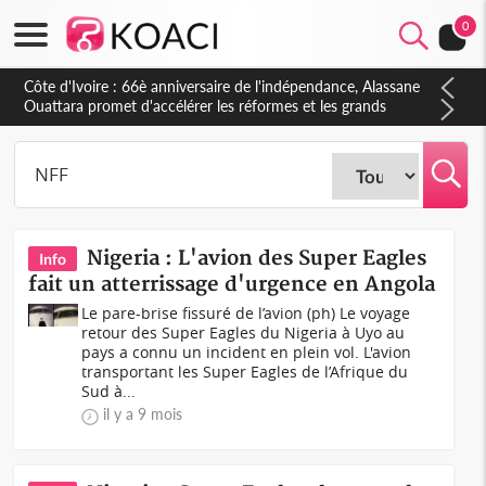
0
Côte d'Ivoire : À Abidjan, Amadou Oury Bah admire le modèle
ivoirien et veut s'en inspirer pour accélérer le développement
de la Guinée
Nigeria : L'avion des Super Eagles
Info
fait un atterrissage d'urgence en Angola
Le pare-brise fissuré de l’avion (ph) Le voyage
retour des Super Eagles du Nigeria à Uyo au
pays a connu un incident en plein vol. L'avion
transportant les Super Eagles de l’Afrique du
Sud à...
il y a 9 mois