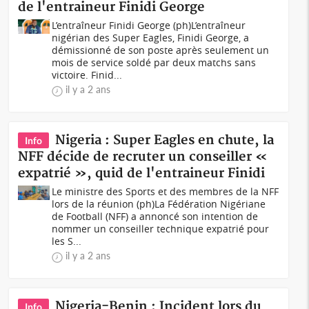
de l'entraineur Finidi George
L’entraîneur Finidi George (ph)L’entraîneur
nigérian des Super Eagles, Finidi George, a
démissionné de son poste après seulement un
mois de service soldé par deux matchs sans
victoire. Finid...
il y a 2 ans
Nigeria : Super Eagles en chute, la
Info
NFF décide de recruter un conseiller «
expatrié », quid de l'entraineur Finidi
Le ministre des Sports et des membres de la NFF
lors de la réunion (ph)La Fédération Nigériane
de Football (NFF) a annoncé son intention de
nommer un conseiller technique expatrié pour
les S...
il y a 2 ans
Nigeria-Benin : Incident lors du
Info