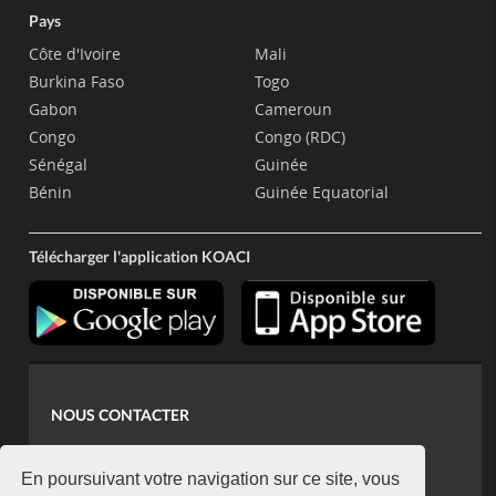
Pays
Côte d'Ivoire
Mali
Burkina Faso
Togo
Gabon
Cameroun
Congo
Congo (RDC)
Sénégal
Guinée
Bénin
Guinée Equatorial
Télécharger l'application KOACI
NOUS CONTACTER
contact@koaci.com
koaci@yahoo.fr
En poursuivant votre navigation sur ce site, vous