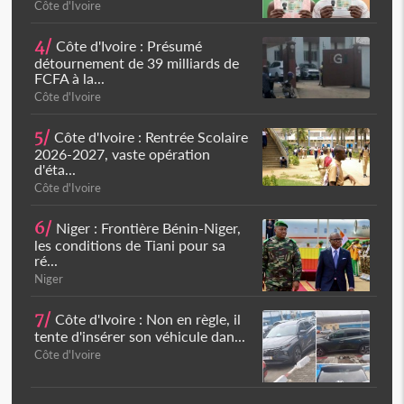
Côte d'Ivoire
4/
Côte d'Ivoire : Présumé
détournement de 39 milliards de
FCFA à la...
Côte d'Ivoire
5/
Côte d'Ivoire : Rentrée Scolaire
2026-2027, vaste opération
d'éta...
Côte d'Ivoire
6/
Niger : Frontière Bénin-Niger,
les conditions de Tiani pour sa
ré...
Niger
7/
Côte d'Ivoire : Non en règle, il
tente d'insérer son véhicule dan...
Côte d'Ivoire