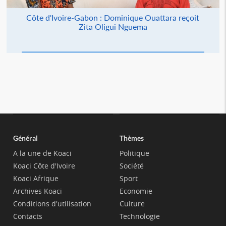
Côte d'Ivoire-Gabon : Dominique Ouattara reçoit
Zita Oligui Nguema
Général
Thèmes
A la une de Koaci
Politique
Koaci Côte d'Ivoire
Société
Koaci Afrique
Sport
Archives Koaci
Economie
Conditions d'utilisation
Culture
Contacts
Technologie