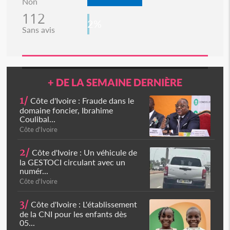
Non
112
2%
Sans avis
+ DE LA SEMAINE DERNIÈRE
1/
Côte d'Ivoire : Fraude dans le
domaine foncier, Ibrahime
Coulibal...
Côte d'Ivoire
2/
Côte d'Ivoire : Un véhicule de
la GESTOCI circulant avec un
numér...
Côte d'Ivoire
3/
Côte d'Ivoire : L'établissement
de la CNI pour les enfants dès
05...