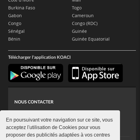
Burkina Faso
Togo
Gabon
Cameroun
Congo
Congo (RDC)
Sénégal
Guinée
Bénin
Guinée Equatorial
Télécharger l'application KOACI
NOUS CONTACTER
contact@koaci.com
koaci@yahoo.fr
En poursuivant votre navigation sur ce site, vous
+225 07 08 85 52 93
acceptez l'utilisation de Cookies pour vous
proposer des publicités adaptées à vos centres