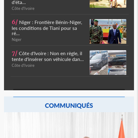
d'éta...
Côte d'Ivoire
6/
Niger : Frontière Bénin-Niger,
les conditions de Tiani pour sa
ré...
Niger
7/
Côte d'Ivoire : Non en règle, il
tente d'insérer son véhicule dan...
Côte d'Ivoire
COMMUNIQUÉS