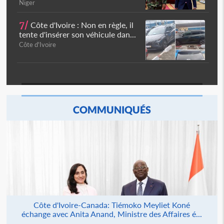
Niger
7/
Côte d'Ivoire : Non en règle, il
tente d'insérer son véhicule dan...
Côte d'Ivoire
COMMUNIQUÉS
Côte d'Ivoire-Canada: Tiémoko Meyliet Koné
échange avec Anita Anand, Ministre des Affaires é...