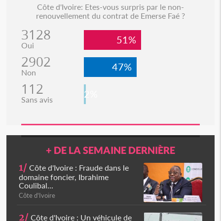
Côte d'Ivoire: Etes-vous surpris par le non-
renouvellement du contrat de Emerse Faé ?
3128
51%
Oui
2902
47%
Non
112
2%
Sans avis
+ DE LA SEMAINE DERNIÈRE
1/
Côte d'Ivoire : Fraude dans le
domaine foncier, Ibrahime
Coulibal...
Côte d'Ivoire
2/
Côte d'Ivoire : Un véhicule de