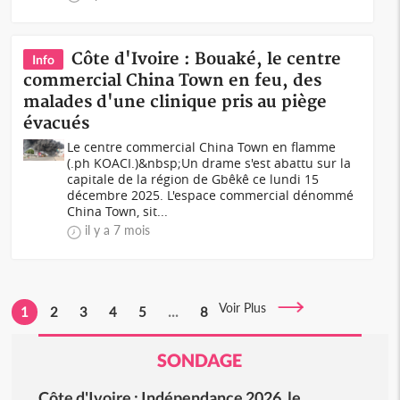
Côte d'Ivoire : Bouaké, le centre
Info
commercial China Town en feu, des
malades d'une clinique pris au piège
évacués
Le centre commercial China Town en flamme
(.ph KOACI.)&nbsp;Un drame s'est abattu sur la
capitale de la région de Gbêkê ce lundi 15
décembre 2025. L'espace commercial dénommé
China Town, sit...
il y a 7 mois
Voir Plus
1
2
3
4
5
...
8
SONDAGE
Côte d'Ivoire : Indépendance 2026, le