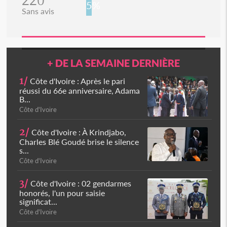
220
5%
Sans avis
+ DE LA SEMAINE DERNIÈRE
1/
Côte d'Ivoire : Après le pari
réussi du 66e anniversaire, Adama
B...
Côte d'Ivoire
2/
Côte d'Ivoire : À Krindjabo,
Charles Blé Goudé brise le silence
s...
Côte d'Ivoire
3/
Côte d'Ivoire : 02 gendarmes
honorés, l'un pour saisie
significat...
Côte d'Ivoire