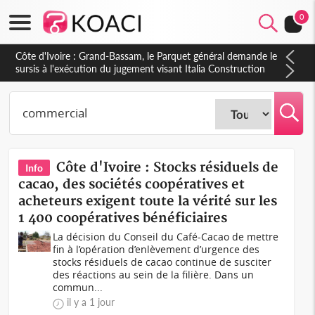
0
Côte d'Ivoire : Indépendance à Dakpadou, la sous-préfète
Hôma Viviane Manissan appelle à une appropriation locale du
PND 2026-2030
Côte d'Ivoire : Stocks résiduels de
Info
cacao, des sociétés coopératives et
acheteurs exigent toute la vérité sur les
1 400 coopératives bénéficiaires
La décision du Conseil du Café-Cacao de mettre
fin à l’opération d’enlèvement d’urgence des
stocks résiduels de cacao continue de susciter
des réactions au sein de la filière. Dans un
commun...
il y a 1 jour