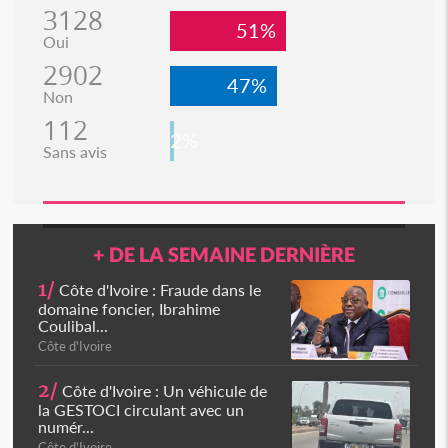
3128
51%
Oui
2902
47%
Non
112
2%
Sans avis
+ DE LA SEMAINE DERNIÈRE
1/
Côte d'Ivoire : Fraude dans le
domaine foncier, Ibrahime
Coulibal...
Côte d'Ivoire
2/
Côte d'Ivoire : Un véhicule de
la GESTOCI circulant avec un
numér...
Côte d'Ivoire