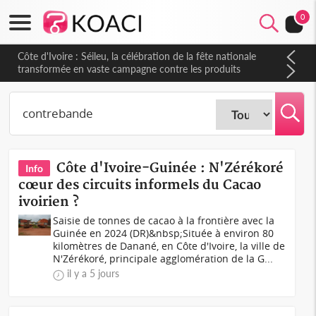
0
Côte d'Ivoire : Séileu, la célébration de la fête nationale
transformée en vaste campagne contre les produits
dépigmentants dangereux
Côte d'Ivoire-Guinée : N'Zérékoré
Info
cœur des circuits informels du Cacao
ivoirien ?
Saisie de tonnes de cacao à la frontière avec la
Guinée en 2024 (DR)&nbsp;Située à environ 80
kilomètres de Danané, en Côte d'Ivoire, la ville de
N'Zérékoré, principale agglomération de la G...
il y a 5 jours