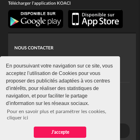
Télécharger l'application KOACI
NOUS CONTACTER
contact@koaci.com
koaci@yahoo.fr
En poursuivant votre navigation sur ce site, vous
+225 07 08 85 52 93
acceptez l'utilisation de Cookies pour vous
proposer des publicités adaptées à vos centres
d'intérêts, pour réaliser des statistiques de
NEWSLETTER
navigation, et pour faciliter le partage
Restez connecté via notre newsletter
d'information sur les réseaux sociaux.
S'abonner
Pour en savoir plus et paramétrer les cookies,
Se désabonner
cliquer ici
J'accepte