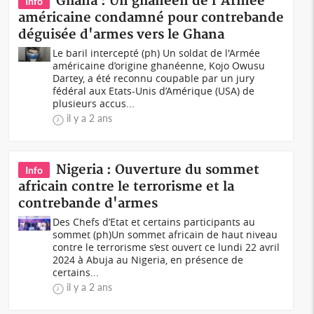
Ghana : Un ghanéen de l'Armée
Info
américaine condamné pour contrebande
déguisée d'armes vers le Ghana
Le baril intercepté (ph) Un soldat de l'Armée
américaine d’origine ghanéenne, Kojo Owusu
Dartey, a été reconnu coupable par un jury
fédéral aux Etats-Unis d’Amérique (USA) de
plusieurs accus...
il y a 2 ans
Nigeria : Ouverture du sommet
Info
africain contre le terrorisme et la
contrebande d'armes
Des Chefs d’Etat et certains participants au
sommet (ph)Un sommet africain de haut niveau
contre le terrorisme s’est ouvert ce lundi 22 avril
2024 à Abuja au Nigeria, en présence de
certains...
il y a 2 ans