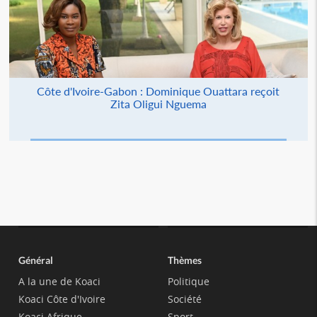
Côte d'Ivoire-Gabon : Dominique Ouattara reçoit
Zita Oligui Nguema
Général
Thèmes
A la une de Koaci
Politique
Koaci Côte d'Ivoire
Société
Koaci Afrique
Sport