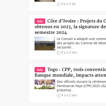
il y a 1 an
Côte d'Ivoire : Projets du 
Info
obtenus en 2023, la signature d
semestre 2024
Le Conseil a adopté une commun
des projets du Contrat de dés
sectoriell...
il y a 2 ans
Togo : CPP, trois conventi
Info
Banque mondiale, impacts atte
Des officiels durant la cérémo
Partenariat Pays (CPP) 2025-20
présenta...
il y a 2 ans