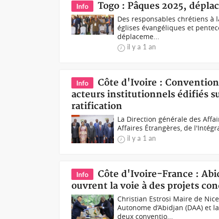
Togo : Pâques 2025, dépla
Info
Des responsables chrétiens à 
églises évangéliques et pentec
déplaceme...
il y a 1 an
Côte d'Ivoire : Convention
Info
acteurs institutionnels édifiés s
ratification
La Direction générale des Affai
Affaires Étrangères, de l'Intégr
il y a 1 an
Côte d'Ivoire-France : Abi
Info
ouvrent la voie à des projets con
Christian Estrosi Maire de Nic
Autonome d’Abidjan (DAA) et la
deux conventio...