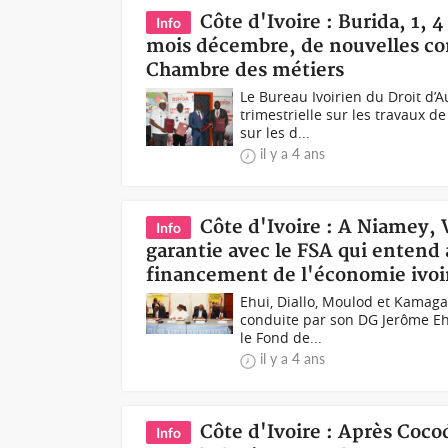
Côte d'Ivoire : Burida, 1, 4
Info
mois décembre, de nouvelles con
Chambre des métiers
Le Bureau Ivoirien du Droit d’
trimestrielle sur les travaux de
sur les d...
il y a 4 ans
Côte d'Ivoire : A Niamey,
Info
garantie avec le FSA qui entend 
financement de l'économie ivoi
Ehui, Diallo, Moulod et Kamag
conduite par son DG Jerôme Eh
le Fond de...
il y a 4 ans
Côte d'Ivoire : Après Cocod
Info