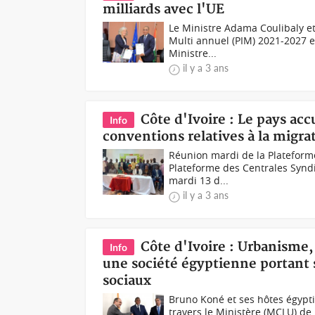
milliards avec l'UE
Le Ministre Adama Coulibaly e
Multi annuel (PIM) 2021-2027 e
Ministre...
il y a 3 ans
Côte d'Ivoire : Le pays acc
Info
conventions relatives à la migra
Réunion mardi de la Plateform
Plateforme des Centrales Syndic
mardi 13 d...
il y a 3 ans
Côte d'Ivoire : Urbanisme, 
Info
une société égyptienne portant 
sociaux
Bruno Koné et ses hôtes égypti
travers le Ministère (MCLU) de