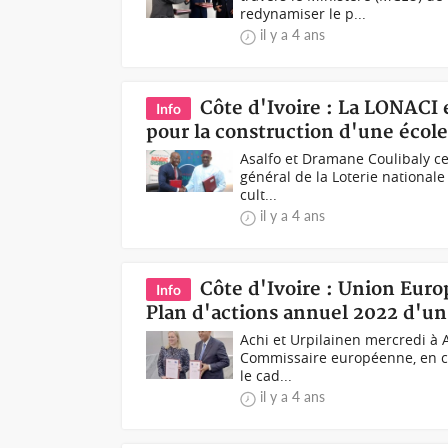
redynamiser le p...
il y a 4 ans
Côte d'Ivoire : La LONACI
Info
pour la construction d'une éco
Asalfo et Dramane Coulibaly ce
général de la Loterie nationale
cult...
il y a 4 ans
Côte d'Ivoire : Union Eur
Info
Plan d'actions annuel 2022 d'un
Achi et Urpilainen mercredi à A
Commissaire européenne, en ch
le cad...
il y a 4 ans