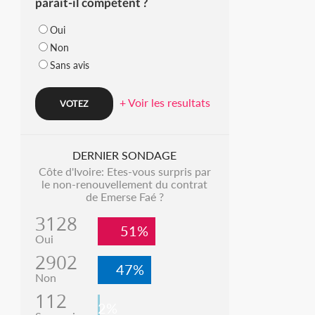
parait-il compétent ?
Oui
Non
Sans avis
+ Voir les resultats
DERNIER SONDAGE
Côte d'Ivoire: Etes-vous surpris par
le non-renouvellement du contrat
de Emerse Faé ?
3128
51%
Oui
2902
47%
Non
112
2%