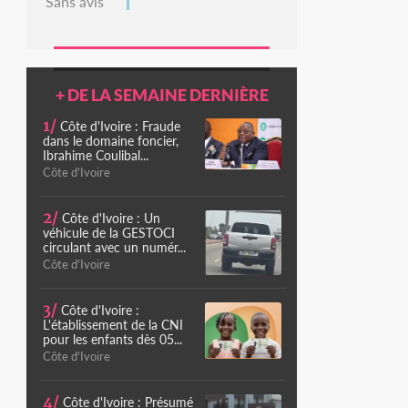
Sans avis
+ DE LA SEMAINE DERNIÈRE
1/
Côte d'Ivoire : Fraude
dans le domaine foncier,
Ibrahime Coulibal...
Côte d'Ivoire
2/
Côte d'Ivoire : Un
véhicule de la GESTOCI
circulant avec un numér...
Côte d'Ivoire
3/
Côte d'Ivoire :
L'établissement de la CNI
pour les enfants dès 05...
Côte d'Ivoire
4/
Côte d'Ivoire : Présumé