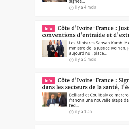
signée...
il y a 4 mois
Côte d'Ivoire-France : Just
Info
conventions d'entraide et d'ext
Les Ministres Sansan Kambilé 
ministre de la Justice ivoirien
aujourd'hui, place...
il y a 5 mois
Côte d'Ivoire-France : Si
Info
dans les secteurs de la santé, l
Belliard et Coulibaly ce mercre
franchit une nouvelle étape da
l'éd...
il y a 1 an