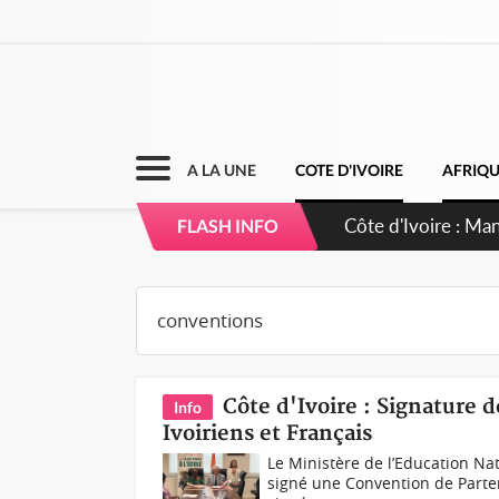
A LA UNE
COTE D'IVOIRE
AFRIQ
Côte d'Ivoire : Séi
FLASH INFO
dépigmentants da
Côte d'Ivoire : Signature 
Info
Ivoiriens et Français
Le Ministère de l’Education Na
signé une Convention de Parten