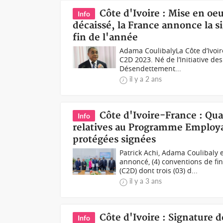
Côte d'Ivoire : Mise en o
Info
décaissé, la France annonce la s
fin de l'année
Adama CoulibalyLa Côte d’Ivoire
C2D 2023. Né de l’Initiative de
Désendettement...
il y a 2 ans
Côte d'Ivoire-France : Qu
Info
relatives au Programme Employab
protégées signées
Patrick Achi, Adama Coulibal
annoncé, (4) conventions de 
(C2D) dont trois (03) d...
il y a 3 ans
Côte d'Ivoire : Signature 
Info