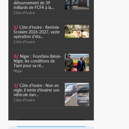
détournement de 39
milliards de FCFA à la...
Côte d'Ivoire
5/
Côte d'Ivoire : Rentrée
Scolaire 2026-2027, vaste
opération d'éta...
Côte d'Ivoire
6/
Niger : Frontière Bénin-
Niger, les conditions de
Tiani pour sa ré...
Niger
7/
Côte d'Ivoire : Non en
règle, il tente d'insérer son
véhicule dan...
Côte d'Ivoire