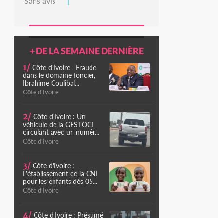
Sans avis
+ DE LA SEMAINE DERNIÈRE
1/
Côte d'Ivoire : Fraude
dans le domaine foncier,
Ibrahime Coulibal...
Côte d'Ivoire
2/
Côte d'Ivoire : Un
véhicule de la GESTOCI
circulant avec un numér...
Côte d'Ivoire
3/
Côte d'Ivoire :
L'établissement de la CNI
pour les enfants dès 05...
Côte d'Ivoire
4/
Côte d'Ivoire : Présumé