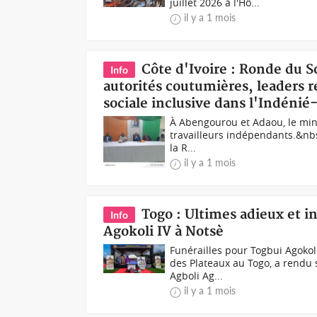
juillet 2026 à l'Hô...
il y a 1 mois
Côte d'Ivoire : Ronde du 
Info
autorités coutumières, leaders r
sociale inclusive dans l'Indénié
À Abengourou et Adaou, le mini
travailleurs indépendants.&nbs
la R...
il y a 1 mois
Togo : Ultimes adieux et 
Info
Agokoli IV à Notsè
Funérailles pour Togbui Agokoli
des Plateaux au Togo, a rendu 
Agboli Ag...
il y a 1 mois