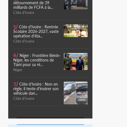
détournement de 39
milliards de FCFA à la...
Côte d'Ivoire
5/
Côte d'Ivoire : Rentrée
Scolaire 2026-2027, vaste
opération d'éta...
Côte d'Ivoire
6/
Niger : Frontière Bénin-
Niger, les conditions de
Tiani pour sa ré...
Niger
7/
Côte d'Ivoire : Non en
règle, il tente d'insérer son
véhicule dan...
Côte d'Ivoire