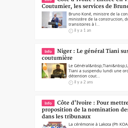
Coutumier, les services de Brun
Bruno Koné, ministre de la con
ministère de la construction,
transitoires à l...
il y a 1 an
Niger : Le général Tiani su
Info
coutumière
Le Général&nbsp;Tiani&nbsp;L
Tiani a suspendu lundi une or
détention cout...
il y a 2 ans
Côte d'Ivoire : Pour mettre
Info
proposition de la nomination de
dans les tribunaux
La cérémonie à Lakota (Ph KOAC