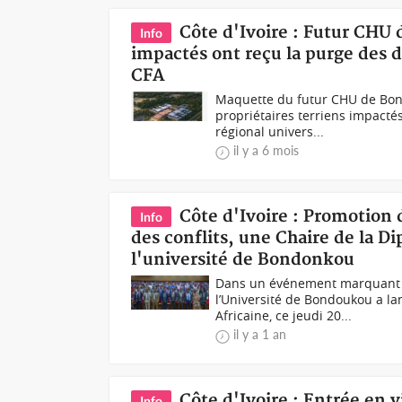
Côte d'Ivoire : Futur CHU 
Info
impactés ont reçu la purge des d
CFA
Maquette du futur CHU de Bon
propriétaires terriens impactés
régional univers...
il y a 6 mois
Côte d'Ivoire : Promotion 
Info
des conflits, une Chaire de la D
l'université de Bondonkou
Dans un événement marquant p
l’Université de Bondoukou a la
Africaine, ce jeudi 20...
il y a 1 an
Côte d'Ivoire : Entrée en 
Info