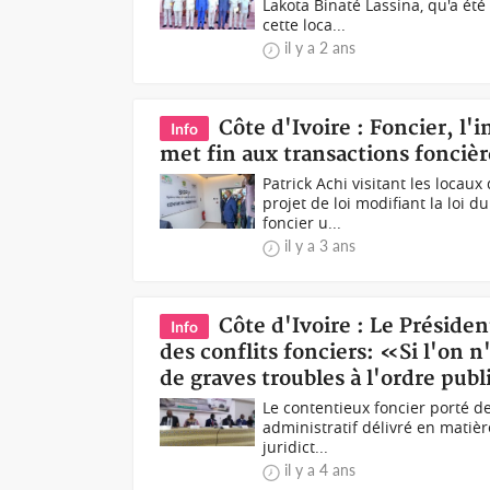
Lakota Binaté Lassina, qu'a ét
cette loca...
il y a 2 ans
Côte d'Ivoire : Foncier, l'i
Info
met fin aux transactions foncièr
Patrick Achi visitant les locau
projet de loi modifiant la loi 
foncier u...
il y a 3 ans
Côte d'Ivoire : Le Présiden
Info
des conflits fonciers: «Si l'on n
de graves troubles à l'ordre publ
Le contentieux foncier porté dev
administratif délivré en matière
juridict...
il y a 4 ans