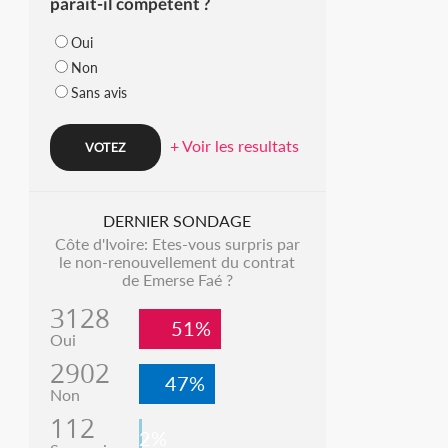
parait-il compétent ?
Oui
Non
Sans avis
+ Voir les resultats
DERNIER SONDAGE
Côte d'Ivoire: Etes-vous surpris par
le non-renouvellement du contrat
de Emerse Faé ?
3128
51%
Oui
2902
47%
Non
112
2%