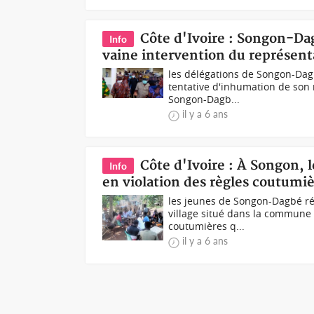
Côte d'Ivoire : Songon-Dagb
Info
vaine intervention du représent
les délégations de Songon-Dagbé
tentative d'inhumation de son 
Songon-Dagb...
il y a 6 ans
Côte d'Ivoire : À Songon, 
Info
en violation des règles coutumiè
les jeunes de Songon-Dagbé ré
village situé dans la commune 
coutumières q...
il y a 6 ans