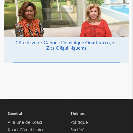
Côte d'Ivoire-Gabon : Dominique Ouattara reçoit
Zita Oligui Nguema
Général
Thèmes
A la une de Koaci
Politique
Koaci Côte d'Ivoire
Société