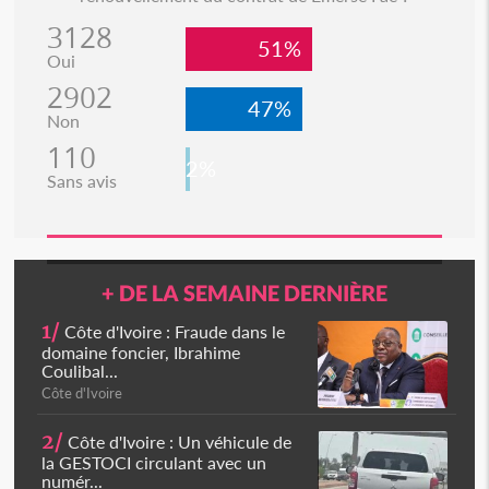
3128
51%
Oui
2902
47%
Non
110
2%
Sans avis
+ DE LA SEMAINE DERNIÈRE
1/
Côte d'Ivoire : Fraude dans le
domaine foncier, Ibrahime
Coulibal...
Côte d'Ivoire
2/
Côte d'Ivoire : Un véhicule de
la GESTOCI circulant avec un
numér...