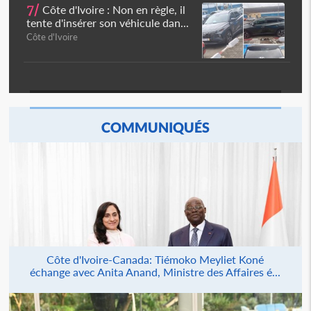
7/
Côte d'Ivoire : Non en règle, il
tente d'insérer son véhicule dan...
Côte d'Ivoire
COMMUNIQUÉS
Côte d'Ivoire-Canada: Tiémoko Meyliet Koné
échange avec Anita Anand, Ministre des Affaires é...