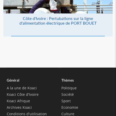
Côte d'Ivoire : Pertubations sur la ligne
d'alimentation électrique de PORT BOUET
Général
Thèmes
A la une de Koaci
Politique
Koaci Côte d'Ivoire
Société
Koaci Afrique
Sport
Archives Koaci
Economie
Conditions d'utilisation
Culture