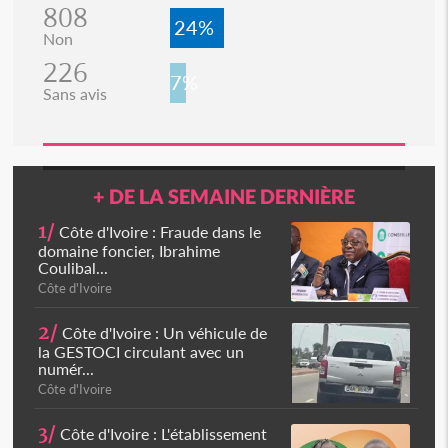
808
24%
Non
226
7%
Sans avis
+ DE LA SEMAINE DERNIÈRE
1/
Côte d'Ivoire : Fraude dans le
domaine foncier, Ibrahime
Coulibal...
Côte d'Ivoire
2/
Côte d'Ivoire : Un véhicule de
la GESTOCI circulant avec un
numér...
Côte d'Ivoire
3/
Côte d'Ivoire : L'établissement