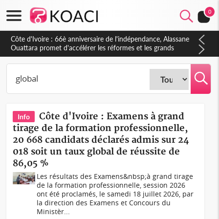
0
Côte d'Ivoire : À Abidjan, Amadou Oury Bah admire le modèle
ivoirien et veut s'en inspirer pour accélérer le développement
de la Guinée
Côte d'Ivoire : Examens à grand
Info
tirage de la formation professionnelle,
20 668 candidats déclarés admis sur 24
018 soit un taux global de réussite de
86,05 %
Les résultats des Examens&nbsp;à grand tirage
de la formation professionnelle, session 2026
ont été proclamés, le samedi 18 juillet 2026, par
la direction des Examens et Concours du
Ministèr...