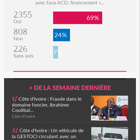
avec faux ACD, financement «...
2355
69%
Oui
808
24%
Non
226
7%
Sans avis
+ DE LA SEMAINE DERNIÈRE
1/
Côte d'Ivoire : Fraude dans le
domaine foncier, Ibrahime
Coulibal...
Côte d'Ivoire
2/
Côte d'Ivoire : Un véhicule de
la GESTOCI circulant avec un