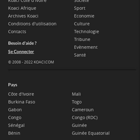
Koaci Côte d'Ivoire
Société
Koaci Afrique
Sport
Archives Koaci
Economie
Conditions d'utilisation
Culture
Contacts
Technologie
Tribune
Besoin d'aide ?
Evènement
Se Connecter
Santé
© 2008 - 2022 KOACI.COM
Pays
Côte d'Ivoire
Mali
Burkina Faso
Togo
Gabon
Cameroun
Congo
Congo (RDC)
Sénégal
Guinée
Bénin
Guinée Equatorial