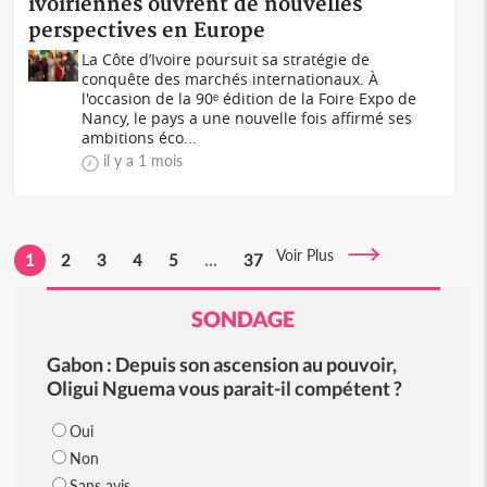
ivoiriennes ouvrent de nouvelles
perspectives en Europe
La Côte d’Ivoire poursuit sa stratégie de
conquête des marchés internationaux. À
l'occasion de la 90ᵉ édition de la Foire Expo de
Nancy, le pays a une nouvelle fois affirmé ses
ambitions éco...
il y a 1 mois
Voir Plus
1
2
3
4
5
...
37
SONDAGE
Gabon : Depuis son ascension au pouvoir,
Oligui Nguema vous parait-il compétent ?
Oui
Non
Sans avis