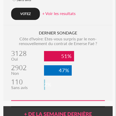
+ Voir les resultats
DERNIER SONDAGE
Côte d'Ivoire: Etes-vous surpris par le non-
renouvellement du contrat de Emerse Faé ?
3128
51%
Oui
2902
47%
Non
110
2%
Sans avis
+ DE LA SEMAINE DERNIÈRE