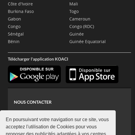
Côte d'Ivoire
Mali
Burkina Faso
Togo
Gabon
Cameroun
Congo
Congo (RDC)
Sénégal
Guinée
Bénin
Guinée Equatorial
Télécharger l'application KOACI
NOUS CONTACTER
contact@koaci.com
koaci@yahoo.fr
En poursuivant votre navigation sur ce site, vous
+225 07 08 85 52 93
acceptez l'utilisation de Cookies pour vous
proposer des publicités adaptées à vos centres