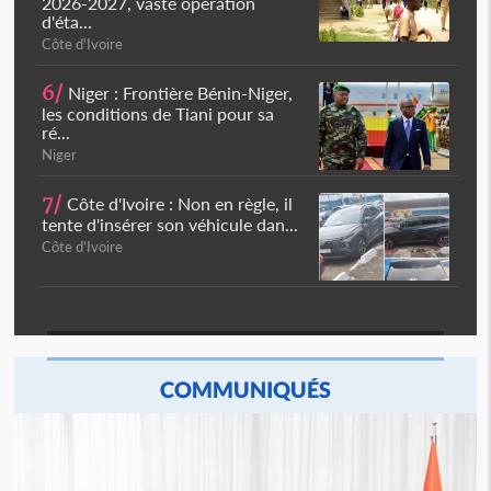
2026-2027, vaste opération
d'éta...
Côte d'Ivoire
6/
Niger : Frontière Bénin-Niger,
les conditions de Tiani pour sa
ré...
Niger
7/
Côte d'Ivoire : Non en règle, il
tente d'insérer son véhicule dan...
Côte d'Ivoire
COMMUNIQUÉS