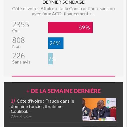
DERNIER SONDAGE
Côte d'Ivoire : Affaire « Italia Construction » sans ou
avec faux ACD, financement «...
2355
69%
Oui
808
24%
Non
226
7%
Sans avis
+ DE LA SEMAINE DERNIÈRE
1/
Côte d'Ivoire : Fraude dans le
domaine foncier, Ibrahime
Coulibal...
Côte d'Ivoire