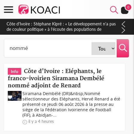
0
Mali : Les FAMa accueillent 254 anciens combattants issus de
groupes armés
Côte d'Ivoire : Eléphants, le
Info
franco-ivoirien Siramana Dembélé
nommé adjoint de Renard
Siramana Dembélé (DR)&nbsp;Nommé
sélectionneur des Eléphants, Hervé Renard a été
présenté ce jeudi 06 août 2026 à la presse au
siège de la Fédération Ivoirienne de Football
(FIF), à Abidjan-...
il y a 4 heures