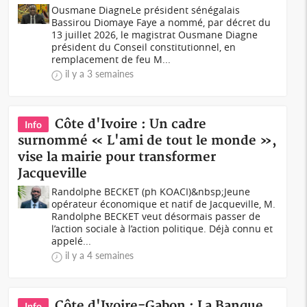
Ousmane DiagneLe président sénégalais
Bassirou Diomaye Faye a nommé, par décret du
13 juillet 2026, le magistrat Ousmane Diagne
président du Conseil constitutionnel, en
remplacement de feu M...
il y a 3 semaines
Côte d'Ivoire : Un cadre
Info
surnommé « L'ami de tout le monde »,
vise la mairie pour transformer
Jacqueville
Randolphe BECKET (ph KOACI)&nbsp;Jeune
opérateur économique et natif de Jacqueville, M.
Randolphe BECKET veut désormais passer de
l’action sociale à l’action politique. Déjà connu et
appelé...
il y a 4 semaines
Côte d'Ivoire-Gabon : La Banque
Info