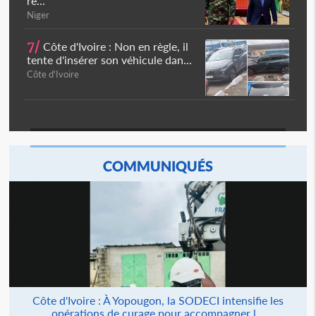
ré...
Niger
7/
Côte d'Ivoire : Non en règle, il
tente d'insérer son véhicule dan...
Côte d'Ivoire
COMMUNIQUÉS
Côte d'Ivoire : À Yopougon, la SODECI intensifie les
opérations de curage pour accompagner l...