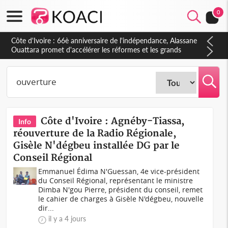
0
Côte d'Ivoire : À Abidjan, Amadou Oury Bah admire le modèle
ivoirien et veut s'en inspirer pour accélérer le développement
de la Guinée
Côte d'Ivoire : Agnéby-Tiassa,
Info
réouverture de la Radio Régionale,
Gisèle N'dégbeu installée DG par le
Conseil Régional
Emmanuel Édima N'Guessan, 4e vice-président
du Conseil Régional, représentant le ministre
Dimba N'gou Pierre, président du conseil, remet
le cahier de charges à Gisèle N'dégbeu, nouvelle
dir...
il y a 4 jours