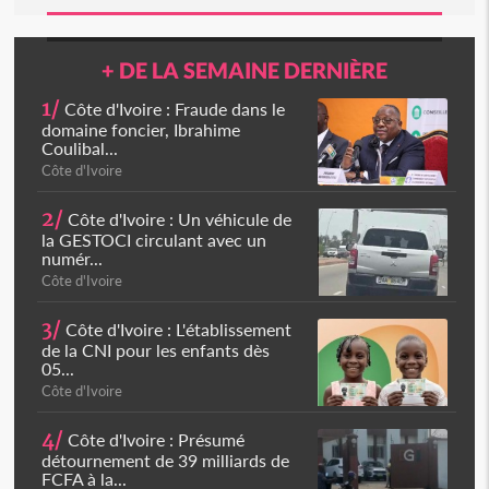
+ DE LA SEMAINE DERNIÈRE
1/
Côte d'Ivoire : Fraude dans le
domaine foncier, Ibrahime
Coulibal...
Côte d'Ivoire
2/
Côte d'Ivoire : Un véhicule de
la GESTOCI circulant avec un
numér...
Côte d'Ivoire
3/
Côte d'Ivoire : L'établissement
de la CNI pour les enfants dès
05...
Côte d'Ivoire
4/
Côte d'Ivoire : Présumé
détournement de 39 milliards de
FCFA à la...