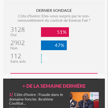
DERNIER SONDAGE
Côte d'Ivoire: Etes-vous surpris par le non-
renouvellement du contrat de Emerse Faé ?
3128
51%
Oui
2902
47%
Non
112
2%
Sans avis
+ DE LA SEMAINE DERNIÈRE
1/
Côte d'Ivoire : Fraude dans le
domaine foncier, Ibrahime
Coulibal...