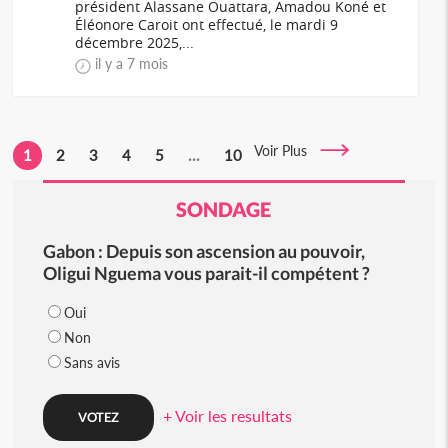
président Alassane Ouattara, Amadou Koné et
Éléonore Caroit ont effectué, le mardi 9
décembre 2025,...
il y a 7 mois
Voir Plus
1
2
3
4
5
...
10
SONDAGE
Gabon : Depuis son ascension au pouvoir,
Oligui Nguema vous parait-il compétent ?
Oui
Non
Sans avis
+ Voir les resultats