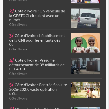
Côte d'Ivoire
2/
Côte d'Ivoire : Un véhicule de
la GESTOCI circulant avec un
numér...
Côte d'Ivoire
3/
Côte d'Ivoire : L'établissement
de la CNI pour les enfants dès
05...
Côte d'Ivoire
4/
Côte d'Ivoire : Présumé
détournement de 39 milliards de
FCFA à la...
Côte d'Ivoire
5/
Côte d'Ivoire : Rentrée Scolaire
2026-2027, vaste opération
d'éta...
Côte d'Ivoire