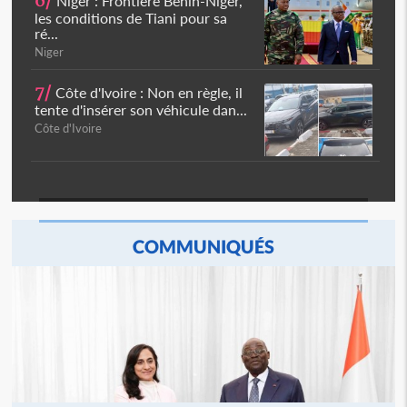
6/
Niger : Frontière Bénin-Niger,
les conditions de Tiani pour sa
ré...
Niger
7/
Côte d'Ivoire : Non en règle, il
tente d'insérer son véhicule dan...
Côte d'Ivoire
COMMUNIQUÉS