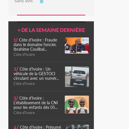
Sans avis
+ DE LA SEMAINE DERNIÈRE
1/
Côte d'Ivoire : Fraude
dans le domaine foncier,
Ibrahime Coulibal...
Côte d'Ivoire
2/
Côte d'Ivoire : Un
véhicule de la GESTOCI
circulant avec un numér...
Côte d'Ivoire
3/
Côte d'Ivoire :
L'établissement de la CNI
pour les enfants dès 05...
Côte d'Ivoire
4/
Côte d'Ivoire : Présumé