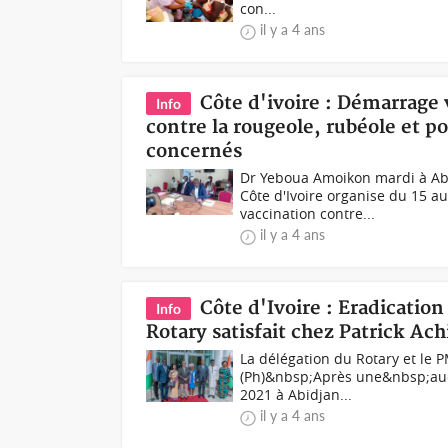
con...
il y a 4 ans
Côte d'ivoire : Démarrage
Info
contre la rougeole, rubéole et p
concernés
Dr Yeboua Amoikon mardi à Abi
Côte d'Ivoire organise du 15 a
vaccination contre...
il y a 4 ans
Côte d'Ivoire : Eradication
Info
Rotary satisfait chez Patrick Ach
La délégation du Rotary et l
(Ph)&nbsp;Après une&nbsp;audi
2021 à Abidjan...
il y a 4 ans