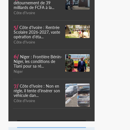
détournement de 39
milliards de FCFA à la...
Côte d'Ivoire
5/
Côte d'Ivoire : Rentrée
Scolaire 2026-2027, vaste
opération d'éta...
Côte d'Ivoire
6/
Niger : Frontière Bénin-
Niger, les conditions de
Tiani pour sa ré...
Niger
7/
Côte d'Ivoire : Non en
règle, il tente d'insérer son
véhicule dan...
Côte d'Ivoire