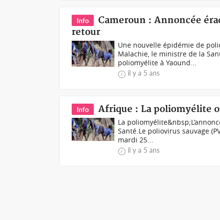
Cameroun : Annoncée éradi
Info
retour
Une nouvelle épidémie de pol
Malachie, le ministre de la S
poliomyélite à Yaound...
il y a 5 ans
Afrique : La poliomyélite
Info
La poliomyélite&nbsp;L’annonce
Santé.Le poliovirus sauvage (PV
mardi 25...
il y a 5 ans