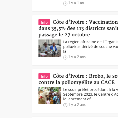
il y a 1 an
Côte d'Ivoire : Vaccination
Info
dans 35,5% des 113 districts san
passage le 27 octobre
La région africaine de l'Organ
poliovirus dérivé de souche vac
la...
il y a 2 ans
Côte d'Ivoire : Brobo, le 
Info
contre la poliomyélite au CACE
Le sous-préfet procédant à la 
Septembre 2023, le Centre d'A
le lancement of...
il y a 2 ans