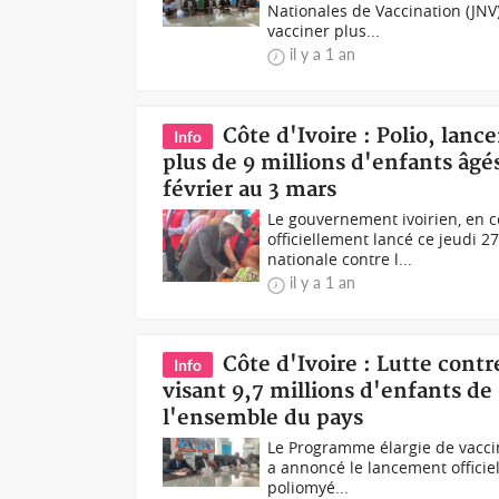
Nationales de Vaccination (JNV
vacciner plus...
il y a 1 an
Côte d'Ivoire : Polio, la
Info
plus de 9 millions d'enfants âgé
février au 3 mars
Le gouvernement ivoirien, en c
officiellement lancé ce jeudi 
nationale contre l...
il y a 1 an
Côte d'Ivoire : Lutte cont
Info
visant 9,7 millions d'enfants de 
l'ensemble du pays
Le Programme élargie de vaccina
a annoncé le lancement officie
poliomyé...