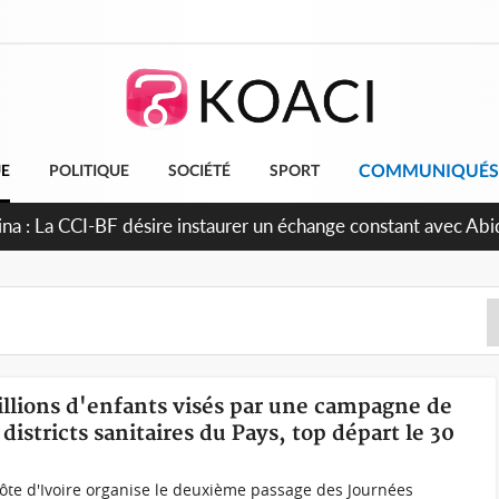
COMMUNIQUÉS
UE
POLITIQUE
SOCIÉTÉ
SPORT
ina : La CCI-BF désire instaurer un échange constant avec Abi
inue de leurs liens avec la plateforme portuaire
millions d'enfants visés par une campagne de
districts sanitaires du Pays, top départ le 30
Côte d'Ivoire organise le deuxième passage des Journées