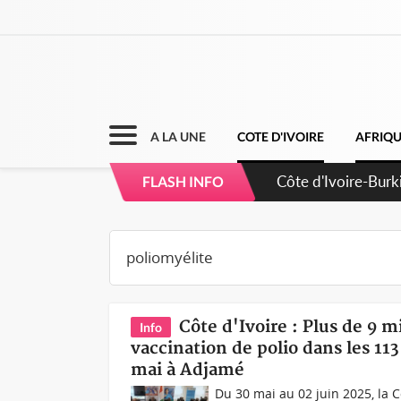
A LA UNE
COTE D'IVOIRE
AFRIQ
Côte d'Ivoire-Burk
FLASH INFO
l'amélioration cont
Côte d'Ivoire : Plus de 9 
Info
vaccination de polio dans les 113 
mai à Adjamé
Du 30 mai au 02 juin 2025, la 