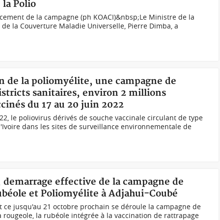
 la Polio
ncement de la campagne (ph KOACI)&nbsp;Le Ministre de la
t de la Couverture Maladie Universelle, Pierre Dimba, a
on de la poliomyélite, une campagne de
tricts sanitaires, environ 2 millions
ccinés du 17 au 20 juin 2022
2, le poliovirus dérivés de souche vaccinale circulant de type
d'Ivoire dans les sites de surveillance environnementale de
t, demarrage effective de la campagne de
rubéole et Poliomyélite à Adjahui-Coubé
 et ce jusqu'au 21 octobre prochain se déroule la campagne de
la rougeole, la rubéole intégrée à la vaccination de rattrapage