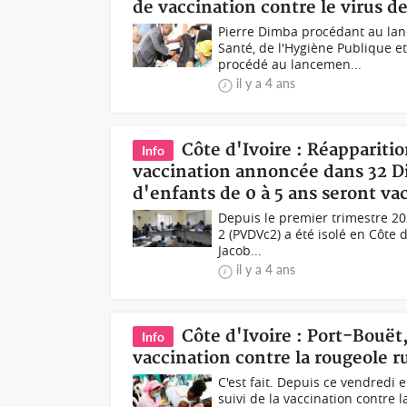
de vaccination contre le virus de
Pierre Dimba procédant au la
Santé, de l'Hygiène Publique e
procédé au lancemen...
il y a 4 ans
Côte d'Ivoire : Réappariti
Info
vaccination annoncée dans 32 Dis
d'enfants de 0 à 5 ans seront va
Depuis le premier trimestre 202
2 (PVDVc2) a été isolé en Côte 
Jacob...
il y a 4 ans
Côte d'Ivoire : Port-Bouë
Info
vaccination contre la rougeole 
C'est fait. Depuis ce vendredi
suivi de la vaccination contre 