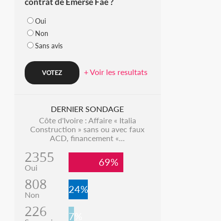
contrat de Emerse Faé ?
Oui
Non
Sans avis
+ Voir les resultats
DERNIER SONDAGE
Côte d'Ivoire : Affaire « Italia
Construction » sans ou avec faux
ACD, financement «...
2355
69%
Oui
808
24%
Non
226
7%