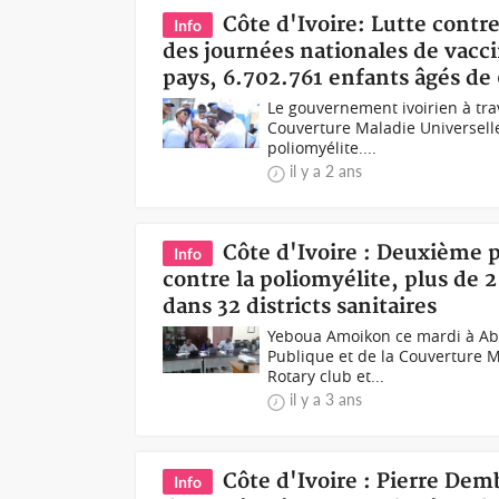
Côte d'Ivoire: Lutte cont
Info
des journées nationales de vaccin
pays, 6.702.761 enfants âgés de 
Le gouvernement ivoirien à trav
Couverture Maladie Universelle
poliomyélite....
il y a 2 ans
Côte d'Ivoire : Deuxième p
Info
contre la poliomyélite, plus de 
dans 32 districts sanitaires
Yeboua Amoikon ce mardi à Abi
Publique et de la Couverture Ma
Rotary club et...
il y a 3 ans
Côte d'Ivoire : Pierre Dem
Info