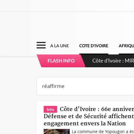
A LA UNE
COTE D'IVOIRE
AFRIQ
Côte d'Ivoire : 
FLASH INFO
Côte d'Ivoire : 66e annive
Info
Défense et de Sécurité affichent
engagement envers la Nation
La commune de Yopougon a été le