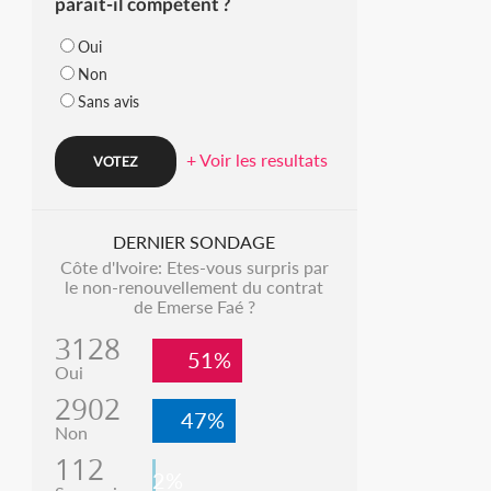
parait-il compétent ?
Oui
Non
Sans avis
+ Voir les resultats
DERNIER SONDAGE
Côte d'Ivoire: Etes-vous surpris par
le non-renouvellement du contrat
de Emerse Faé ?
3128
51%
Oui
2902
47%
Non
112
2%