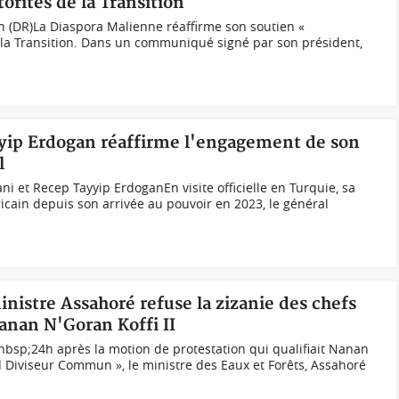
orités de la Transition
n (DR)La Diaspora Malienne réaffirme son soutien «
e la Transition. Dans un communiqué signé par son président,
yip Erdogan réaffirme l'engagement de son
l
 et Recep Tayyip ErdoganEn visite officielle en Turquie, sa
icain depuis son arrivée au pouvoir en 2023, le général
inistre Assahoré refuse la zizanie des chefs
Nanan N'Goran Koffi II
bsp;24h après la motion de protestation qui qualifiait Nanan
nd Diviseur Commun », le ministre des Eaux et Forêts, Assahoré