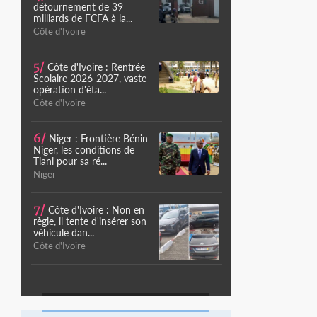
détournement de 39
milliards de FCFA à la...
Côte d'Ivoire
5/
Côte d'Ivoire : Rentrée
Scolaire 2026-2027, vaste
opération d'éta...
Côte d'Ivoire
6/
Niger : Frontière Bénin-
Niger, les conditions de
Tiani pour sa ré...
Niger
7/
Côte d'Ivoire : Non en
règle, il tente d'insérer son
véhicule dan...
Côte d'Ivoire