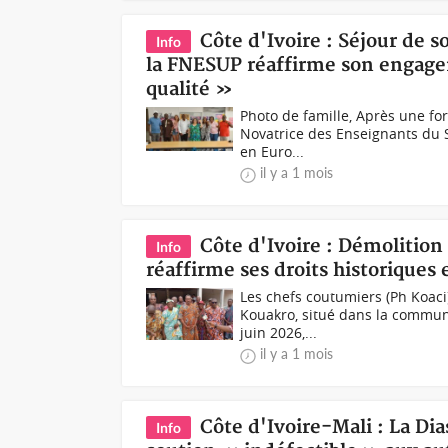
Côte d'Ivoire : Séjour de 
Info
la FNESUP réaffirme son engag
qualité »
Photo de famille, Après une for
Novatrice des Enseignants du 
en Euro...
il y a 1 mois
Côte d'Ivoire : Démolition
Info
réaffirme ses droits historiques e
Les chefs coutumiers (Ph Koaci
Kouakro, situé dans la commun
juin 2026,...
il y a 1 mois
Côte d'Ivoire-Mali : La Di
Info