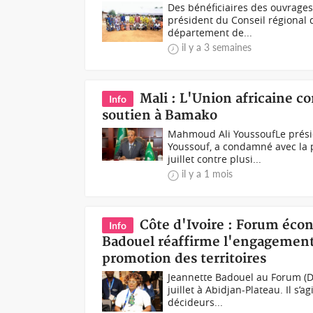
Des bénéficiaires des ouvrages
président du Conseil régional 
département de...
il y a 3 semaines
Mali : L'Union africaine c
Info
soutien à Bamako
Mahmoud Ali YoussoufLe présid
Youssouf, a condamné avec la 
juillet contre plusi...
il y a 1 mois
Côte d'Ivoire : Forum éco
Info
Badouel réaffirme l'engagement
promotion des territoires
Jeannette Badouel au Forum (D
juillet à Abidjan-Plateau. Il s
décideurs...