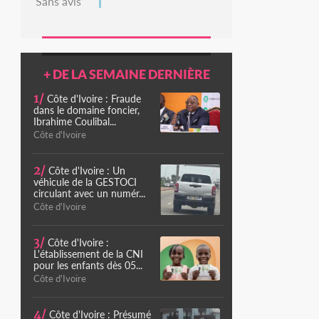
Sans avis
+ DE LA SEMAINE DERNIÈRE
1/
Côte d'Ivoire : Fraude
dans le domaine foncier,
Ibrahime Coulibal...
Côte d'Ivoire
2/
Côte d'Ivoire : Un
véhicule de la GESTOCI
circulant avec un numér...
Côte d'Ivoire
3/
Côte d'Ivoire :
L'établissement de la CNI
pour les enfants dès 05...
Côte d'Ivoire
4/
Côte d'Ivoire : Présumé