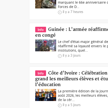
marquant le 66e anniversaire d
Forces de D...
il y a 7 heures
Guinée : L'armée réaffirm
Info
en congé
Le chef d'état-major général 
réaffirmé sa loyauté envers le
institutions, quel...
il y a 3 jours
Côte d'Ivoire : Célébratio
Info
grand les meilleurs élèves et ét
l'éducation
La première édition de la Jour
août 2026, les meilleurs élève
de la cér...
il y a 5 jours