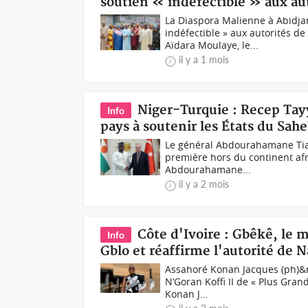
soutien « indéfectible » aux aut
La Diaspora Malienne à Abidja
indéfectible » aux autorités d
Aïdara Moulaye, le...
il y a 1 mois
Niger-Turquie : Recep Tay
Info
pays à soutenir les États du Sahe
Le général Abdourahamane Tiani
première hors du continent afr
Abdourahamane...
il y a 2 mois
Côte d'Ivoire : Gbêkê, le m
Info
Gblo et réaffirme l'autorité de 
Assahoré Konan Jacques (ph)&n
N’Goran Koffi II de « Plus Gra
Konan J...