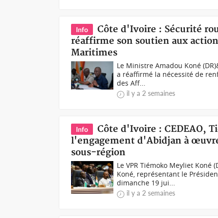
Côte d'Ivoire : Sécurité ro
Info
réaffirme son soutien aux action
Maritimes
Le Ministre Amadou Koné (DR)&
a réaffirmé la nécessité de ren
des Aff...
il y a 2 semaines
Côte d'Ivoire : CEDEAO, T
Info
l'engagement d'Abidjan à œuvrer
sous-région
Le VPR Tiémoko Meyliet Koné (
Koné, représentant le Président
dimanche 19 jui...
il y a 2 semaines