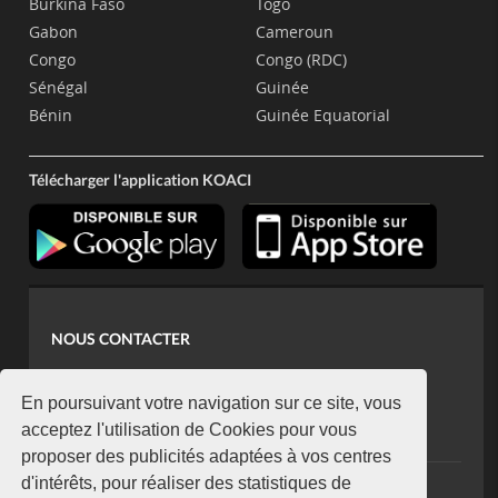
Burkina Faso
Togo
Gabon
Cameroun
Congo
Congo (RDC)
Sénégal
Guinée
Bénin
Guinée Equatorial
Télécharger l'application KOACI
NOUS CONTACTER
contact@koaci.com
koaci@yahoo.fr
En poursuivant votre navigation sur ce site, vous
+225 07 08 85 52 93
acceptez l'utilisation de Cookies pour vous
proposer des publicités adaptées à vos centres
d'intérêts, pour réaliser des statistiques de