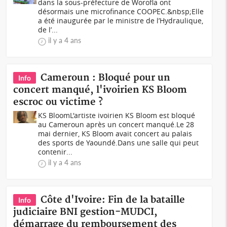
dans la sous-préfecture de Worofla ont
désormais une microfinance COOPEC.&nbsp;Elle
a été inaugurée par le ministre de l’Hydraulique,
de l’...
il y a 4 ans
Cameroun : Bloqué pour un
Info
concert manqué, l'ivoirien KS Bloom
escroc ou victime ?
KS BloomL'artiste ivoirien KS Bloom est bloqué
au Cameroun après un concert manqué.Le 28
mai dernier, KS Bloom avait concert au palais
des sports de Yaoundé.Dans une salle qui peut
contenir...
il y a 4 ans
Côte d'Ivoire: Fin de la bataille
Info
judiciaire BNI gestion-MUDCI,
démarrage du remboursement des