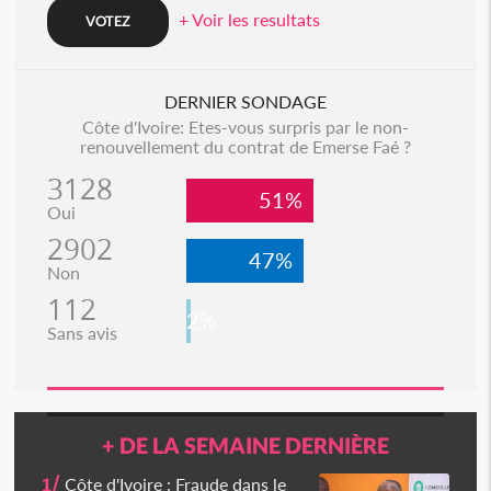
+ Voir les resultats
DERNIER SONDAGE
Côte d'Ivoire: Etes-vous surpris par le non-
renouvellement du contrat de Emerse Faé ?
3128
51%
Oui
2902
47%
Non
112
2%
Sans avis
+ DE LA SEMAINE DERNIÈRE
1/
Côte d'Ivoire : Fraude dans le