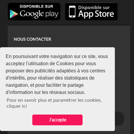
NOUS CONTACTER
contact@koaci.com
koaci@yahoo.fr
En poursuivant votre navigation sur ce site, vous
+225 07 08 85 52 93
acceptez l'utilisation de Cookies pour vous
proposer des publicités adaptées à vos centres
d'intérêts, pour réaliser des statistiques de
NEWSLETTER
navigation, et pour faciliter le partage
Restez connecté via notre newsletter
d'information sur les réseaux sociaux.
S'abonner
Pour en savoir plus et paramétrer les cookies,
Se désabonner
cliquer ici
J'accepte