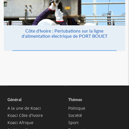
Côte d'Ivoire : Pertubations sur la ligne
d'alimentation électrique de PORT BOUET
Général
Thèmes
A la une de Koaci
Politique
Koaci Côte d'Ivoire
Société
Koaci Afrique
Sport