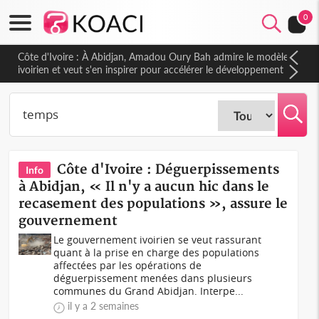
0
Côte d'Ivoire : À Abidjan, Amadou Oury Bah admire le modèle
ivoirien et veut s'en inspirer pour accélérer le développement
de la Guinée
Côte d'Ivoire : Déguerpissements
Info
à Abidjan, « Il n'y a aucun hic dans le
recasement des populations », assure le
gouvernement
Le gouvernement ivoirien se veut rassurant
quant à la prise en charge des populations
affectées par les opérations de
déguerpissement menées dans plusieurs
communes du Grand Abidjan. Interpe...
il y a 2 semaines