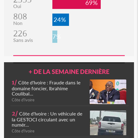
69%
Oui
808
24%
Non
226
7%
Sans avis
+ DE LA SEMAINE DERNIÈRE
1/
Côte d'Ivoire : Fraude dans le
domaine foncier, Ibrahime
Coulibal...
Côte d'Ivoire
2/
Côte d'Ivoire : Un véhicule de
la GESTOCI circulant avec un
numér...
Côte d'Ivoire