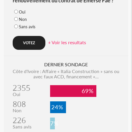
renouvellement du contrat de Emerse Faé ?
Oui
Non
Sans avis
+ Voir les resultats
DERNIER SONDAGE
Côte d'Ivoire : Affaire « Italia Construction » sans ou
avec faux ACD, financement «...
2355
69%
Oui
808
24%
Non
226
7%
Sans avis