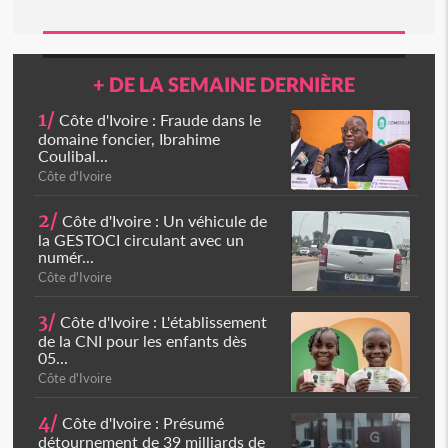
+ DE LA SEMAINE DERNIÈRE
1/
Côte d'Ivoire : Fraude dans le
domaine foncier, Ibrahime
Coulibal...
Côte d'Ivoire
2/
Côte d'Ivoire : Un véhicule de
la GESTOCI circulant avec un
numér...
Côte d'Ivoire
3/
Côte d'Ivoire : L'établissement
de la CNI pour les enfants dès
05...
Côte d'Ivoire
4/
Côte d'Ivoire : Présumé
détournement de 39 milliards de