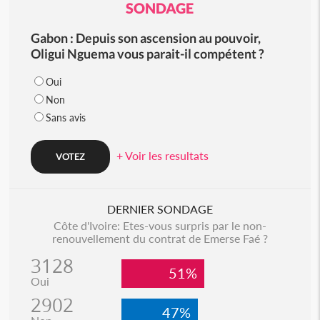
SONDAGE
Gabon : Depuis son ascension au pouvoir,
Oligui Nguema vous parait-il compétent ?
Oui
Non
Sans avis
+ Voir les resultats
DERNIER SONDAGE
Côte d'Ivoire: Etes-vous surpris par le non-
renouvellement du contrat de Emerse Faé ?
3128
51%
Oui
2902
47%