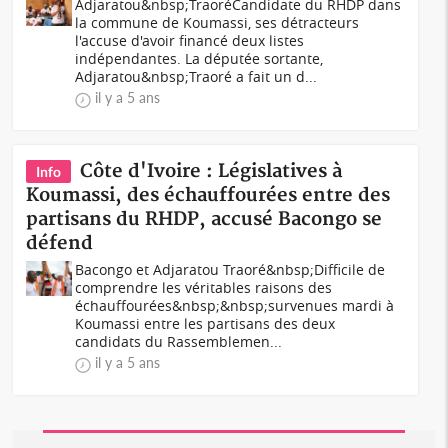
Adjaratou&nbsp;TraoréCandidate du RHDP dans
la commune de Koumassi, ses détracteurs
l'accuse d'avoir financé deux listes
indépendantes. La députée sortante,
Adjaratou&nbsp;Traoré a fait un d...
il y a 5 ans
Côte d'Ivoire : Législatives à
Info
Koumassi, des échauffourées entre des
partisans du RHDP, accusé Bacongo se
défend
Bacongo et Adjaratou Traoré&nbsp;Difficile de
comprendre les véritables raisons des
échauffourées&nbsp;&nbsp;survenues mardi à
Koumassi entre les partisans des deux
candidats du Rassemblemen...
il y a 5 ans