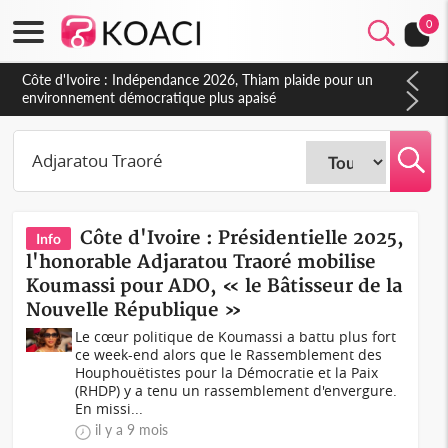
0
Côte d'Ivoire : Concours INFAS 2026, les convocations
seront disponibles à compter du samedi
Côte d'Ivoire : Présidentielle 2025,
Info
l'honorable Adjaratou Traoré mobilise
Koumassi pour ADO, « le Bâtisseur de la
Nouvelle République »
Le cœur politique de Koumassi a battu plus fort
ce week-end alors que le Rassemblement des
Houphouëtistes pour la Démocratie et la Paix
(RHDP) y a tenu un rassemblement d'envergure.
En missi...
il y a 9 mois