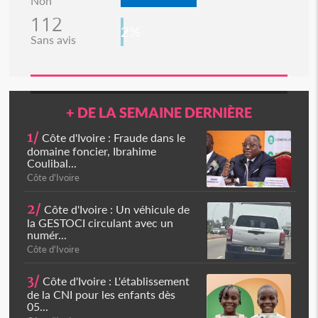
Non
112
2%
Sans avis
+ DE LA SEMAINE DERNIÈRE
1/
Côte d'Ivoire : Fraude dans le
domaine foncier, Ibrahime
Coulibal...
Côte d'Ivoire
2/
Côte d'Ivoire : Un véhicule de
la GESTOCI circulant avec un
numér...
Côte d'Ivoire
3/
Côte d'Ivoire : L'établissement
de la CNI pour les enfants dès
05...