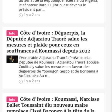
du Sénat de la République fédérale du Nigéria,
le sénateur Barau I. Jibrin, est devenu le
président par...
il y a 2 ans
Côte d'Ivoire : Déguerpis, la
Info
Députée Adjaratou Traoré salue les
mesures et plaide pour ceux en
souffrances à Koumassi depuis 2022
L’Honorable Adjaratou Traoré (Ph)&nbsp;La
Députée de Koumassi, Adjaratou Traoré épouse
Coulibaly salue les mesures en faveur des
déguerpis de Yopougon Gesco et de Boribana à
Attécoubé.« Au n...
il y a 2 ans
Côte d'Ivoire : Koumassi, Narcisse
Info
Ballet Toussaint élu nouveau maire
remplace Cissé Bacongo à la tête de la