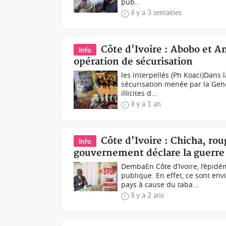
pub...
il y a 3 semaines
Côte d'Ivoire : Abobo et A
Info
opération de sécurisation
les interpellés (Ph Koaci)Dans 
sécurisation menée par la Gend
illicites d...
il y a 1 an
Côte d'Ivoire : Chicha, rou
Info
gouvernement déclare la guerre
DembaEn Côte d’Ivoire, l’épid
publique. En effet, ce sont e
pays à cause du taba...
il y a 2 ans