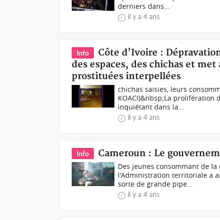
derniers dans...
il y a 4 ans
Côte d'Ivoire : Dépravatio
Info
des espaces, des chichas et met
prostituées interpellées
chichas saisies, leurs consomm
KOACI)&nbsp;La prolifération 
inquiétant dans la...
il y a 4 ans
Cameroun : Le gouverneme
Info
Des jeunes consommant de la 
l'Administration territoriale a
sorte de grande pipe...
il y a 4 ans