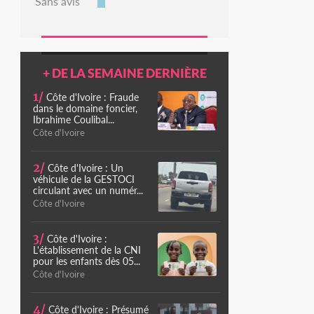
Sans avis
+ DE LA SEMAINE DERNIÈRE
1/
Côte d'Ivoire : Fraude
dans le domaine foncier,
Ibrahime Coulibal...
Côte d'Ivoire
2/
Côte d'Ivoire : Un
véhicule de la GESTOCI
circulant avec un numér...
Côte d'Ivoire
3/
Côte d'Ivoire :
L'établissement de la CNI
pour les enfants dès 05...
Côte d'Ivoire
4/
Côte d'Ivoire : Présumé