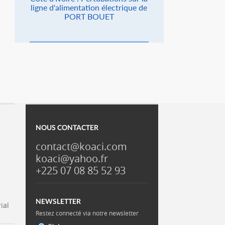
ligne d'alimentation électrique de
PORT BOUET
NOUS CONTACTER
contact@koaci.com
koaci@yahoo.fr
+225 07 08 85 52 93
NEWSLETTER
ial
Restez connecté via notre newsletter