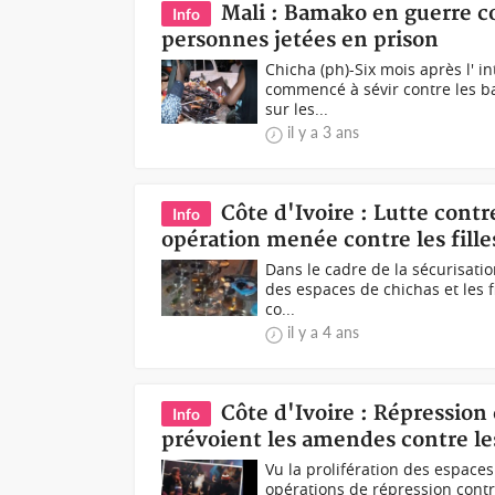
Mali : Bamako en guerre c
Info
personnes jetées en prison
Chicha (ph)-Six mois après l' i
commencé à sévir contre les bar
sur les...
il y a 3 ans
Côte d'Ivoire : Lutte contr
Info
opération menée contre les fille
Dans le cadre de la sécurisatio
des espaces de chichas et les f
co...
il y a 4 ans
Côte d'Ivoire : Répression
Info
prévoient les amendes contre le
Vu la prolifération des espace
opérations de répression contr