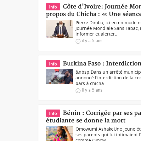
Côte d'Ivoire: Journée Mo
Info
propos du Chicha : « Une séance
Pierre Dimba, ici en en mode 
Journée Mondiale Sans Tabac, i
informer et alerter...
il y a 5 ans
Burkina Faso : Interdictio
Info
&nbsp;Dans un arrêté municipa
annoncé l'interdiction de la c
bars à chicha...
il y a 5 ans
Bénin : Corrigée par ses p
Info
étudiante se donne la mort
Omowumi AshakeUne jeune étudi
ses parents qui lui intimaient l
comme Omow...