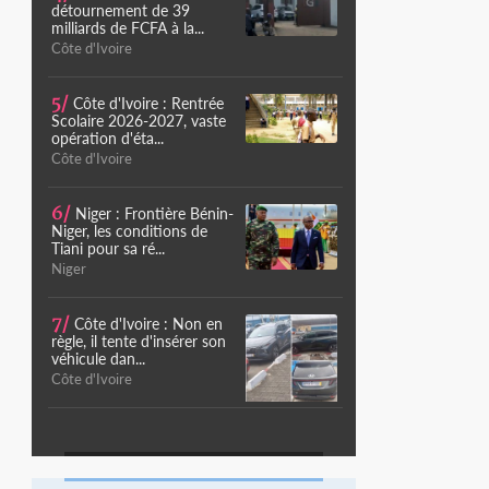
détournement de 39
milliards de FCFA à la...
Côte d'Ivoire
5/
Côte d'Ivoire : Rentrée
Scolaire 2026-2027, vaste
opération d'éta...
Côte d'Ivoire
6/
Niger : Frontière Bénin-
Niger, les conditions de
Tiani pour sa ré...
Niger
7/
Côte d'Ivoire : Non en
règle, il tente d'insérer son
véhicule dan...
Côte d'Ivoire