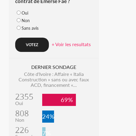
contrat de Emerse Faé ?
Oui
Non
Sans avis
+ Voir les resultats
DERNIER SONDAGE
Côte d'Ivoire : Affaire « Italia
Construction » sans ou avec faux
ACD, financement «...
2355
69%
Oui
808
24%
Non
226
7%