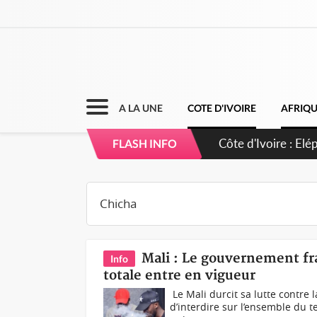
A LA UNE
COTE D'IVOIRE
AFRIQ
FLASH INFO
‎Mali : Le gouvernement fr
Info
totale entre en vigueur
‎ ‎Le Mali durcit sa lutte contr
d’interdire sur l’ensemble du ter