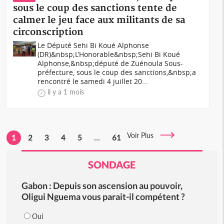
sous le coup des sanctions tente de
calmer le jeu face aux militants de sa
circonscription
Le Député Sehi Bi Koué Alphonse
(DR)&nbsp;L’Honorable&nbsp;Sehi Bi Koué
Alphonse,&nbsp;député de Zuénoula Sous-
préfecture, sous le coup des sanctions,&nbsp;a
rencontré le samedi 4 juillet 20...
il y a 1 mois
Voir Plus
1
2
3
4
5
...
61
SONDAGE
Gabon : Depuis son ascension au pouvoir,
Oligui Nguema vous parait-il compétent ?
Oui