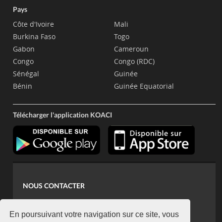
Pays
Côte d'Ivoire
Mali
Burkina Faso
Togo
Gabon
Cameroun
Congo
Congo (RDC)
Sénégal
Guinée
Bénin
Guinée Equatorial
Télécharger l'application KOACI
NOUS CONTACTER
contact@koaci.com
koaci@yahoo.fr
En poursuivant votre navigation sur ce site, vous